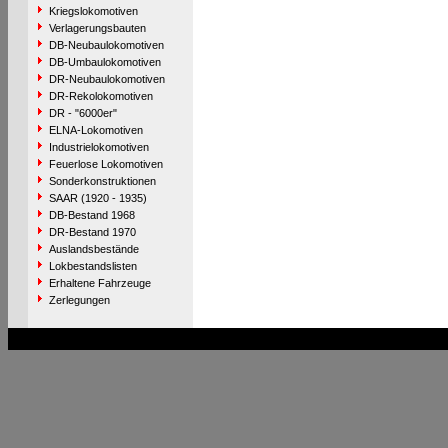
Kriegslokomotiven
Verlagerungsbauten
DB-Neubaulokomotiven
DB-Umbaulokomotiven
DR-Neubaulokomotiven
DR-Rekolokomotiven
DR - "6000er"
ELNA-Lokomotiven
Industrielokomotiven
Feuerlose Lokomotiven
Sonderkonstruktionen
SAAR (1920 - 1935)
DB-Bestand 1968
DR-Bestand 1970
Auslandsbestände
Lokbestandslisten
Erhaltene Fahrzeuge
Zerlegungen