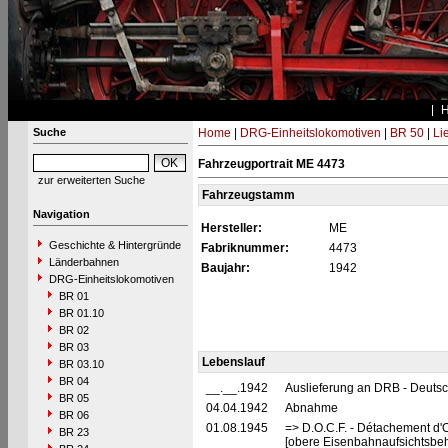
Suche
Home
|
DRG-Einheitslokomotiven
|
BR 50
|
Li
Fahrzeugportrait ME 4473
zur erweiterten Suche
Fahrzeugstamm
Navigation
Hersteller:
ME
Geschichte & Hintergründe
Fabriknummer:
4473
Länderbahnen
Baujahr:
1942
DRG-Einheitslokomotiven
BR 01
BR 01.10
BR 02
BR 03
Lebenslauf
BR 03.10
BR 04
__.__.1942
Auslieferung an DRB - Deuts
BR 05
04.04.1942
Abnahme
BR 06
01.08.1945
=> D.O.C.F. - Détachement d'
BR 23
[obere Eisenbahnaufsichtsbeh