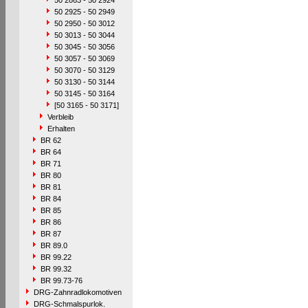
50 2863 - 50 2924
50 2925 - 50 2949
50 2950 - 50 3012
50 3013 - 50 3044
50 3045 - 50 3056
50 3057 - 50 3069
50 3070 - 50 3129
50 3130 - 50 3144
50 3145 - 50 3164
[50 3165 - 50 3171]
Verbleib
Erhalten
BR 62
BR 64
BR 71
BR 80
BR 81
BR 84
BR 85
BR 86
BR 87
BR 89.0
BR 99.22
BR 99.32
BR 99.73-76
DRG-Zahnradlokomotiven
DRG-Schmalspurlok.