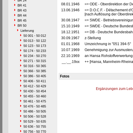
BR 24
08.01.1946
=> ODE - Oberdirektion der D
BR 41
13.06.1946
=> D.O.C.F. - Détachement d'
BR 43
[nach Auflösung der Oberdire
BR 44
30.08.1947
=> SWDE - Betriebsvereinigu
BR 45
BR 50
15.10.1949
=> SWDE - Deutsche Bundesba
Lieferung
18.12.1951
=> DB - Deutsche Bundesbah
50 001 - 50 012
30.09.1967
z-Stellung
50 013 - 50 122
01.01.1968
Umzeichnung in "051 394-5"
50 123 - 50 173
10.07.1969
Genehmigung zur Ausmusterun
50 174 - 50 233
22.10.1969
an Hansa Rohstoffverwertung
50 234 - 50 270
50 271 - 50 315
__.__.19xx
++ [Hansa, Mannheim-Rheina
50 316 - 50 365
50 366 - 50 385
50 386 - 50 405
Fotos
50 406 - 50 411
50 412 - 50 429
Ergänzungen zum Leb
50 430 - 50 454
50 455 - 50 460
50 461 - 50 475
50 476 - 50 485
50 486 - 50 505
50 506 - 50 528
50 529 - 50 635
50 636 - 50 755
50 756 - 50 770