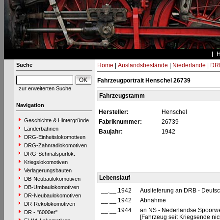
Suche
Home
|
Auslandsbestände
|
Niederlande
|
DRB
Fahrzeugportrait Henschel 26739
zur erweiterten Suche
Fahrzeugstamm
Navigation
Hersteller:
Henschel
Geschichte & Hintergründe
Fabriknummer:
26739
Länderbahnen
Baujahr:
1942
DRG-Einheitslokomotiven
DRG-Zahnradlokomotiven
DRG-Schmalspurlok.
Kriegslokomotiven
Verlagerungsbauten
Lebenslauf
DB-Neubaulokomotiven
DB-Umbaulokomotiven
__.__.1942
Auslieferung an DRB - Deuts
DR-Neubaulokomotiven
__.__.1942
Abnahme
DR-Rekolokomotiven
__.__.1944
an NS - Nederlandse Spoorwe
DR - "6000er"
[Fahrzeug seit Kriegsende nic