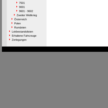
7501
9001
9601 - 9602
Zweiter Weltkrieg
Österreich
Polen
Rumänien
Lokbestandslisten
Erhaltene Fahrzeuge
Zerlegungen