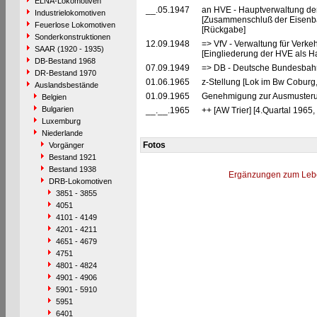
ELNA-Lokomotiven
__.05.1947
an HVE - Hauptverwaltung de
Industrielokomotiven
[Zusammenschluß der Eisenba
Feuerlose Lokomotiven
[Rückgabe]
Sonderkonstruktionen
12.09.1948
=> VfV - Verwaltung für Verke
SAAR (1920 - 1935)
[Eingliederung der HVE als Ha
DB-Bestand 1968
07.09.1949
=> DB - Deutsche Bundesbahn
DR-Bestand 1970
01.06.1965
z-Stellung [Lok im Bw Coburg, 
Auslandsbestände
01.09.1965
Genehmigung zur Ausmusterun
Belgien
Bulgarien
__.__.1965
++ [AW Trier] [4.Quartal 1965,
Luxemburg
Niederlande
Fotos
Vorgänger
Bestand 1921
Bestand 1938
Ergänzungen zum Leb
DRB-Lokomotiven
3851 - 3855
4051
4101 - 4149
4201 - 4211
4651 - 4679
4751
4801 - 4824
4901 - 4906
5901 - 5910
5951
6401