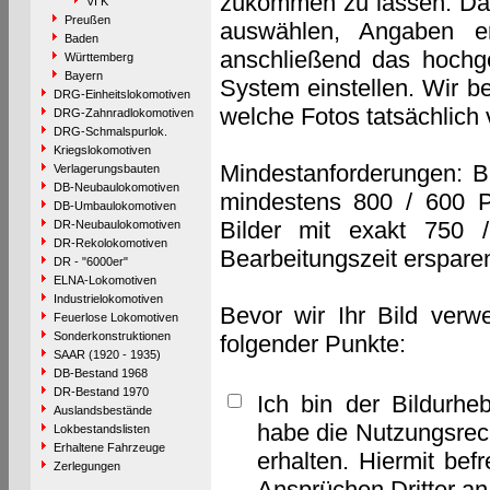
zukommen zu lassen. Das 
VI K
Preußen
auswählen, Angaben e
Baden
anschließend das hochge
Württemberg
Bayern
System einstellen. Wir b
DRG-Einheitslokomotiven
welche Fotos tatsächlich
DRG-Zahnradlokomotiven
DRG-Schmalspurlok.
Kriegslokomotiven
Mindestanforderungen: B
Verlagerungsbauten
DB-Neubaulokomotiven
mindestens 800 / 600 P
DB-Umbaulokomotiven
Bilder mit exakt 750 
DR-Neubaulokomotiven
DR-Rekolokomotiven
Bearbeitungszeit erspare
DR - "6000er"
ELNA-Lokomotiven
Industrielokomotiven
Bevor wir Ihr Bild verw
Feuerlose Lokomotiven
Sonderkonstruktionen
folgender Punkte:
SAAR (1920 - 1935)
DB-Bestand 1968
DR-Bestand 1970
Ich bin der Bildurhe
Auslandsbestände
habe die Nutzungsrec
Lokbestandslisten
Erhaltene Fahrzeuge
erhalten. Hiermit bef
Zerlegungen
Ansprüchen Dritter a