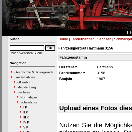
Suche
Home
|
Länderbahnen
|
Sachsen
|
Schmalspu
Fahrzeugportrait Hartmann 3156
zur erweiterten Suche
Fahrzeugstamm
Navigation
Hersteller:
Hartmann
Geschichte & Hintergründe
Fabriknummer:
3156
Länderbahnen
Baujahr:
1907
Oldenburg
Mecklenburg
Sachsen
Normalspur
Schmalspur
Upload eines Fotos die
I K
II K
III K
IV K
Nutzen Sie die Möglichke
V K