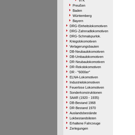
VI K
Preußen
Baden
Württemberg
Bayern
DRG-Einheitslokomotiven
DRG-Zahnradlokomotiven
DRG-Schmalspurlok.
Kriegslokomotiven
Verlagerungsbauten
DB-Neubaulokomotiven
DB-Umbaulokomotiven
DR-Neubaulokomotiven
DR-Rekolokomotiven
DR - "6000er"
ELNA-Lokomotiven
Industrielokomotiven
Feuerlose Lokomotiven
Sonderkonstruktionen
SAAR (1920 - 1935)
DB-Bestand 1968
DR-Bestand 1970
Auslandsbestände
Lokbestandslisten
Erhaltene Fahrzeuge
Zerlegungen