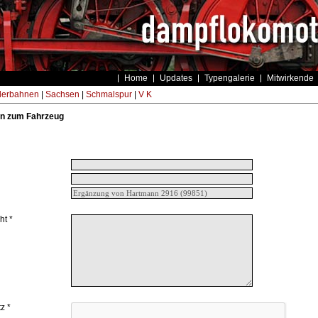
Home
Updates
Typengalerie
Mitwirkende
derbahnen
|
Sachsen
|
Schmalspur
|
V K
n zum Fahrzeug
ht *
z *