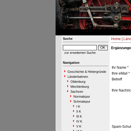
Suche
Home
|
Län
Ergänzunge
zur erweiterten Suche
Navigation
Ihr Name *
Geschichte & Hintergründe
Ihre eMail *
Länderbahnen
Betreff
Oldenburg
Mecklenburg
Ihre Nachric
Sachsen
Normalspur
Schmalspur
I K
II K
III K
IV K
V K
Spam-Schut