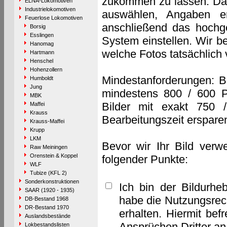
zukommen zu lassen. Das 
ELNA-Lokomotiven
Industrielokomotiven
auswählen, Angaben e
Feuerlose Lokomotiven
anschließend das hochge
Borsig
Esslingen
System einstellen. Wir b
Hanomag
welche Fotos tatsächlich
Hartmann
Henschel
Hohenzollern
Mindestanforderungen: B
Humboldt
Jung
mindestens 800 / 600 P
MBK
Bilder mit exakt 750 
Maffei
Krauss
Bearbeitungszeit erspare
Krauss-Maffei
Krupp
LKM
Bevor wir Ihr Bild verw
Raw Meiningen
Orenstein & Koppel
folgender Punkte:
WLF
Tubize (KFL 2)
Sonderkonstruktionen
Ich bin der Bildurhe
SAAR (1920 - 1935)
habe die Nutzungsrec
DB-Bestand 1968
DR-Bestand 1970
erhalten. Hiermit bef
Auslandsbestände
Ansprüchen Dritter a
Lokbestandslisten