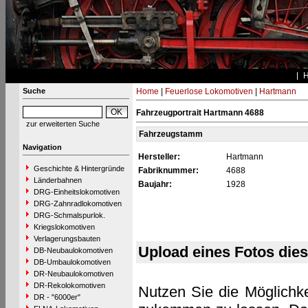
Suche
Home
|
Feuerlose Lokomotiven
|
Hartmann
Fahrzeugportrait Hartmann 4688
zur erweiterten Suche
Fahrzeugstamm
Navigation
Hersteller:
Hartmann
Geschichte & Hintergründe
Fabriknummer:
4688
Länderbahnen
Baujahr:
1928
DRG-Einheitslokomotiven
DRG-Zahnradlokomotiven
DRG-Schmalspurlok.
Kriegslokomotiven
Verlagerungsbauten
Upload eines Fotos die
DB-Neubaulokomotiven
DB-Umbaulokomotiven
DR-Neubaulokomotiven
DR-Rekolokomotiven
Nutzen Sie die Möglichke
DR - "6000er"