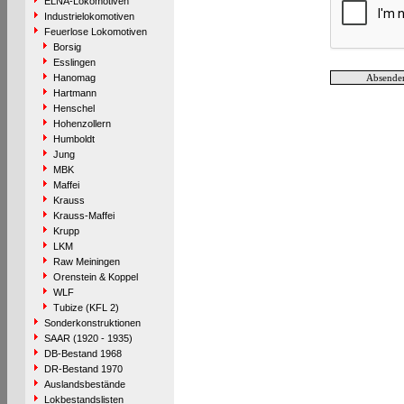
ELNA-Lokomotiven
Industrielokomotiven
Feuerlose Lokomotiven
Borsig
Esslingen
Hanomag
Hartmann
Henschel
Hohenzollern
Humboldt
Jung
MBK
Maffei
Krauss
Krauss-Maffei
Krupp
LKM
Raw Meiningen
Orenstein & Koppel
WLF
Tubize (KFL 2)
Sonderkonstruktionen
SAAR (1920 - 1935)
DB-Bestand 1968
DR-Bestand 1970
Auslandsbestände
Lokbestandslisten