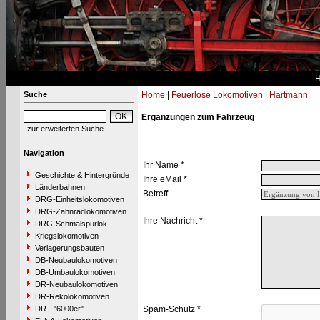
Suche
Home
|
Feuerlose Lokomotiven
|
Hartmann
Ergänzungen zum Fahrzeug
zur erweiterten Suche
Navigation
Ihr Name *
Geschichte & Hintergründe
Ihre eMail *
Länderbahnen
Betreff
DRG-Einheitslokomotiven
DRG-Zahnradlokomotiven
Ihre Nachricht *
DRG-Schmalspurlok.
Kriegslokomotiven
Verlagerungsbauten
DB-Neubaulokomotiven
DB-Umbaulokomotiven
DR-Neubaulokomotiven
DR-Rekolokomotiven
DR - "6000er"
Spam-Schutz *