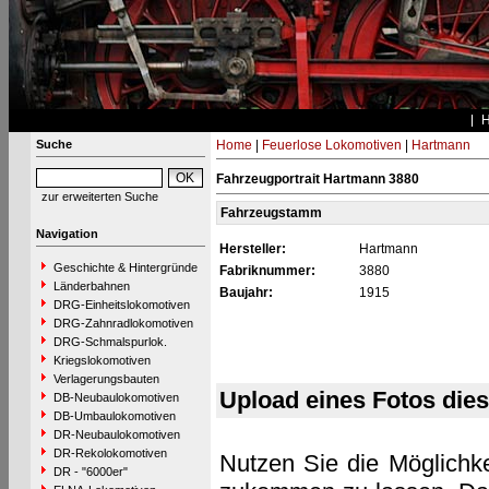
Suche
Home
|
Feuerlose Lokomotiven
|
Hartmann
Fahrzeugportrait Hartmann 3880
zur erweiterten Suche
Fahrzeugstamm
Navigation
Hersteller:
Hartmann
Geschichte & Hintergründe
Fabriknummer:
3880
Länderbahnen
Baujahr:
1915
DRG-Einheitslokomotiven
DRG-Zahnradlokomotiven
DRG-Schmalspurlok.
Kriegslokomotiven
Verlagerungsbauten
Upload eines Fotos die
DB-Neubaulokomotiven
DB-Umbaulokomotiven
DR-Neubaulokomotiven
DR-Rekolokomotiven
Nutzen Sie die Möglichke
DR - "6000er"