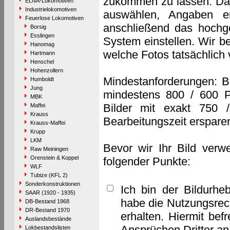
zukommen zu lassen. Das 
ELNA-Lokomotiven
Industrielokomotiven
auswählen, Angaben e
Feuerlose Lokomotiven
anschließend das hochge
Borsig
Esslingen
System einstellen. Wir b
Hanomag
welche Fotos tatsächlich
Hartmann
Henschel
Hohenzollern
Mindestanforderungen: B
Humboldt
Jung
mindestens 800 / 600 P
MBK
Bilder mit exakt 750 
Maffei
Krauss
Bearbeitungszeit erspare
Krauss-Maffei
Krupp
LKM
Bevor wir Ihr Bild verw
Raw Meiningen
Orenstein & Koppel
folgender Punkte:
WLF
Tubize (KFL 2)
Sonderkonstruktionen
Ich bin der Bildurhe
SAAR (1920 - 1935)
habe die Nutzungsrec
DB-Bestand 1968
DR-Bestand 1970
erhalten. Hiermit bef
Auslandsbestände
Ansprüchen Dritter a
Lokbestandslisten