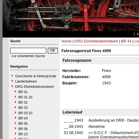
Suche
Home
|
DRG-Einheitslokomotiven
|
BR 44
|
Li
Fahrzeugportrait Fives 4999
zur erweiterten Suche
Fahrzeugstamm
Navigation
Hersteller:
Fives
Geschichte & Hintergründe
Fabriknummer:
4999
Länderbahnen
Baujahr:
1943
DRG-Einheitslokomotiven
BR 01
BR 01.10
BR 02
BR 03
Lebenslauf
BR 03.10
BR 04
__.__.1943
Auslieferung an DRB - Deuts
BR 05
__.08.1943
Abnahme
BR 06
01.08.1945
=> D.O.C.F. - Détachement d'
BR 23
[obere Eisenbahnaufsichtsbeh