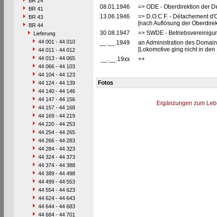
BR 24
08.01.1946
=> ODE - Oberdirektion der D
BR 41
13.06.1946
=> D.O.C.F. - Détachement d'
BR 43
[nach Auflösung der Oberdire
BR 44
30.08.1947
=> SWDE - Betriebsvereinigu
Lieferung
44 001 - 44 010
__.__.1949
an Administration des Domaine
[Lokomotive ging nicht in de
44 011 - 44 012
44 013 - 44 065
__.__.19xx
++
44 066 - 44 103
44 104 - 44 123
Fotos
44 124 - 44 139
44 140 - 44 146
44 147 - 44 156
Ergänzungen zum Leb
44 157 - 44 168
44 169 - 44 219
44 220 - 44 253
44 254 - 44 265
44 266 - 44 283
44 284 - 44 323
44 324 - 44 373
44 374 - 44 388
44 389 - 44 498
44 499 - 44 553
44 554 - 44 623
44 624 - 44 643
44 644 - 44 683
44 684 - 44 701