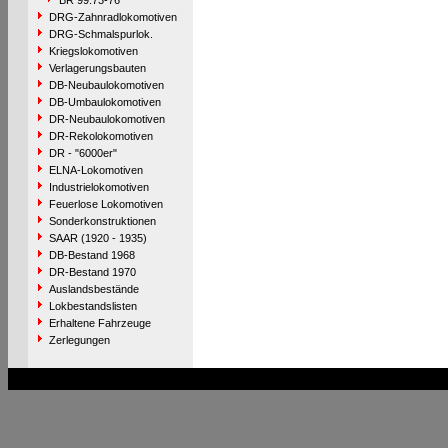
BR 99.73-76
DRG-Zahnradlokomotiven
DRG-Schmalspurlok.
Kriegslokomotiven
Verlagerungsbauten
DB-Neubaulokomotiven
DB-Umbaulokomotiven
DR-Neubaulokomotiven
DR-Rekolokomotiven
DR - "6000er"
ELNA-Lokomotiven
Industrielokomotiven
Feuerlose Lokomotiven
Sonderkonstruktionen
SAAR (1920 - 1935)
DB-Bestand 1968
DR-Bestand 1970
Auslandsbestände
Lokbestandslisten
Erhaltene Fahrzeuge
Zerlegungen