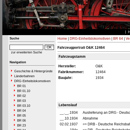
Suche
Home
|
DRG-Einheitslokomotiven
|
BR 64
|
Ve
Fahrzeugportrait O&K 12464
zur erweiterten Suche
Fahrzeugstamm
Navigation
Hersteller:
O&K
Geschichte & Hintergründe
Fabriknummer:
12464
Länderbahnen
Baujahr:
1934
DRG-Einheitslokomotiven
BR 01
BR 01.10
BR 02
BR 03
Lebenslauf
BR 03.10
BR 04
__.__.1934
Auslieferung an DRG - Deutsc
BR 05
__.10.1934
Abnahme
BR 06
02.02.1937
=> DRB - Deutsche Reichsbah
BR 23