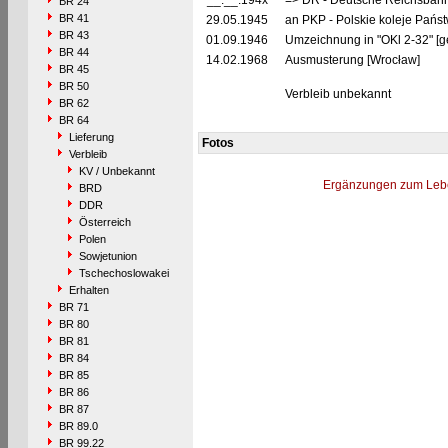
__.__.194x
=> DR - Deutsche Reichsbahn
BR 24
BR 41
29.05.1945
an PKP - Polskie koleje Pańs
BR 43
01.09.1946
Umzeichnung in "OKl 2-32" [g
BR 44
14.02.1968
Ausmusterung [Wrocław]
BR 45
BR 50
Verbleib unbekannt
BR 62
BR 64
Lieferung
Fotos
Verbleib
KV / Unbekannt
Ergänzungen zum Leb
BRD
DDR
Österreich
Polen
Sowjetunion
Tschechoslowakei
Erhalten
BR 71
BR 80
BR 81
BR 84
BR 85
BR 86
BR 87
BR 89.0
BR 99.22