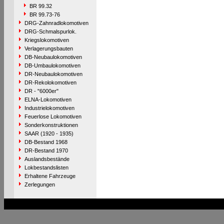
BR 99.32
BR 99.73-76
DRG-Zahnradlokomotiven
DRG-Schmalspurlok.
Kriegslokomotiven
Verlagerungsbauten
DB-Neubaulokomotiven
DB-Umbaulokomotiven
DR-Neubaulokomotiven
DR-Rekolokomotiven
DR - "6000er"
ELNA-Lokomotiven
Industrielokomotiven
Feuerlose Lokomotiven
Sonderkonstruktionen
SAAR (1920 - 1935)
DB-Bestand 1968
DR-Bestand 1970
Auslandsbestände
Lokbestandslisten
Erhaltene Fahrzeuge
Zerlegungen