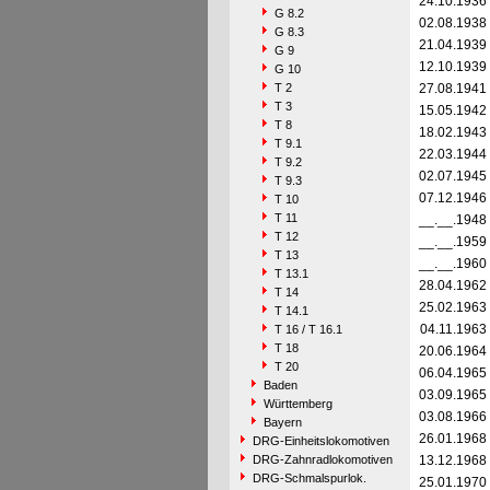
24.10.1936
G 8.2
02.08.1938
G 8.3
21.04.1939
G 9
12.10.1939
G 10
T 2
27.08.1941
T 3
15.05.1942
T 8
18.02.1943
T 9.1
22.03.1944
T 9.2
02.07.1945
T 9.3
07.12.1946
T 10
T 11
__.__.1948
T 12
__.__.1959
T 13
__.__.1960
T 13.1
28.04.1962
T 14
25.02.1963
T 14.1
04.11.1963
T 16 / T 16.1
T 18
20.06.1964
T 20
06.04.1965
Baden
03.09.1965
Württemberg
03.08.1966
Bayern
26.01.1968
DRG-Einheitslokomotiven
DRG-Zahnradlokomotiven
13.12.1968
DRG-Schmalspurlok.
25.01.1970