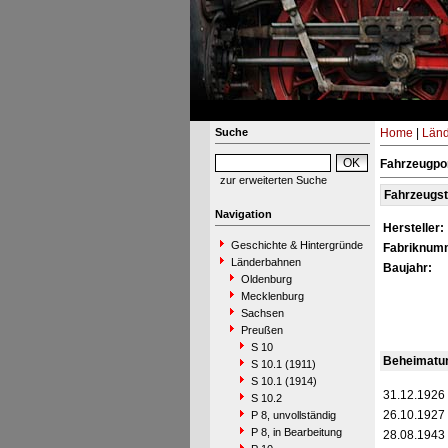
Suche
Home
|
Län
Fahrzeugpor
zur erweiterten Suche
Fahrzeugs
Navigation
Hersteller:
Geschichte & Hintergründe
Fabriknum
Länderbahnen
Baujahr:
Oldenburg
Mecklenburg
Sachsen
Preußen
S 10
Beheimatu
S 10.1 (1911)
S 10.1 (1914)
31.12.1926
S 10.2
26.10.1927
P 8, unvollständig
P 8, in Bearbeitung
28.08.1943