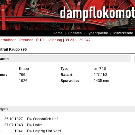
Home
Updates
Typengalerie
Mitwirkende
derbahnen
|
Preußen
|
P 10
|
Lieferung
|
39 231 - 39 247
trait Krupp 796
tamm
Krupp
Typ:
pr. P 10
mer:
796
Bauart:
1'D1'-h3
1926
Spurweite:
1435 mm
ngen
-
25.10.1927
Bw Osnabrück Hbf
-
27.07.1943
Bw Halle
-
__.__.194x
Bw Leipzig Hbf Nord