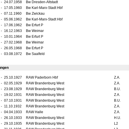
-
24.07.1958
Bw Dresden-Altstadt
-
17.05.1960
Bw Karl-Marx-Stadt Hbf
-
07.11.1960
Bw Zwickau
-
05.06.1962
Bw Karl-Marx-Stadt Hbf
-
17.06.1962
Bw Erfurt P
-
16.12.1963
Bw Weimar
-
10.01.1964
Bw Erfurt P
-
27.02.1968
Bw Weimar
-
26.05.1968
Bw Erfurt P
-
03.08.1972
Bw Saalfeld
ungen
-
25.10.1927
RAW Paderborn Hbf
Z.A.
-
02.05.1929
RAW Brandenburg West
Z.A.
-
23.08.1929
RAW Brandenburg West
B.U.
-
19.02.1931
RAW Brandenburg West
Z.A.
-
07.10.1931
RAW Brandenburg West
B.U.
-
11.10.1932
RAW Brandenburg West
Z.A.
-
04.04.1933
RAW Halle
Z.A.
-
26.10.1933
RAW Brandenburg West
H.U.
-
29.10.1935
RAW Brandenburg West
L2