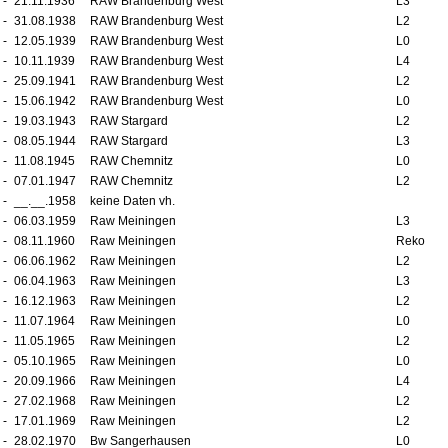
-
21.11.1936
RAW Brandenburg West
L3
-
31.08.1938
RAW Brandenburg West
L2
-
12.05.1939
RAW Brandenburg West
L0
-
10.11.1939
RAW Brandenburg West
L4
-
25.09.1941
RAW Brandenburg West
L2
-
15.06.1942
RAW Brandenburg West
L0
-
19.03.1943
RAW Stargard
L2
-
08.05.1944
RAW Stargard
L3
-
11.08.1945
RAW Chemnitz
L0
-
07.01.1947
RAW Chemnitz
L2
-
__.__.1958
keine Daten vh.
-
06.03.1959
Raw Meiningen
L3
-
08.11.1960
Raw Meiningen
Reko
-
06.06.1962
Raw Meiningen
L2
-
06.04.1963
Raw Meiningen
L3
-
16.12.1963
Raw Meiningen
L2
-
11.07.1964
Raw Meiningen
L0
-
11.05.1965
Raw Meiningen
L2
-
05.10.1965
Raw Meiningen
L0
-
20.09.1966
Raw Meiningen
L4
-
27.02.1968
Raw Meiningen
L2
-
17.01.1969
Raw Meiningen
L2
-
28.02.1970
Bw Sangerhausen
L0