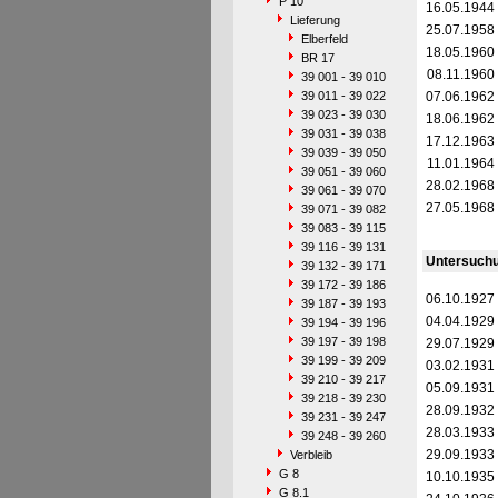
P 10
16.05.1944
Lieferung
25.07.1958
Elberfeld
18.05.1960
BR 17
08.11.1960
39 001 - 39 010
39 011 - 39 022
07.06.1962
39 023 - 39 030
18.06.1962
39 031 - 39 038
17.12.1963
39 039 - 39 050
11.01.1964
39 051 - 39 060
28.02.1968
39 061 - 39 070
27.05.1968
39 071 - 39 082
39 083 - 39 115
39 116 - 39 131
Untersuch
39 132 - 39 171
39 172 - 39 186
06.10.1927
39 187 - 39 193
04.04.1929
39 194 - 39 196
39 197 - 39 198
29.07.1929
39 199 - 39 209
03.02.1931
39 210 - 39 217
05.09.1931
39 218 - 39 230
28.09.1932
39 231 - 39 247
28.03.1933
39 248 - 39 260
29.09.1933
Verbleib
G 8
10.10.1935
G 8.1