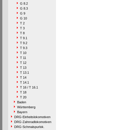
G 8.2
G 8.3
G 9
G 10
T 2
T 3
T 8
T 9.1
T 9.2
T 9.3
T 10
T 11
T 12
T 13
T 13.1
T 14
T 14.1
T 16 / T 16.1
T 18
T 20
Baden
Württemberg
Bayern
DRG-Einheitslokomotiven
DRG-Zahnradlokomotiven
DRG-Schmalspurlok.