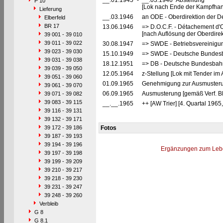
__.01.1945
-
__.03.1946 Abstellung
P 10
[Lok nach Ende der Kampfhan
Lieferung
__.03.1946
an ODE - Oberdirektion der D
Elberfeld
BR 17
13.06.1946
=> D.O.C.F. - Détachement d'
[nach Auflösung der Oberdire
39 001 - 39 010
39 011 - 39 022
30.08.1947
=> SWDE - Betriebsvereinigu
39 023 - 39 030
15.10.1949
=> SWDE - Deutsche Bundesba
39 031 - 39 038
18.12.1951
=> DB - Deutsche Bundesbahn
39 039 - 39 050
12.05.1964
z-Stellung [Lok mit Tender im
39 051 - 39 060
01.09.1965
Genehmigung zur Ausmusteru
39 061 - 39 070
06.09.1965
Ausmusterung [gemäß Verf. B
39 071 - 39 082
39 083 - 39 115
__.__.1965
++ [AW Trier] [4. Quartal 1965
39 116 - 39 131
39 132 - 39 171
39 172 - 39 186
Fotos
39 187 - 39 193
39 194 - 39 196
Ergänzungen zum Leb
39 197 - 39 198
39 199 - 39 209
39 210 - 39 217
39 218 - 39 230
39 231 - 39 247
39 248 - 39 260
Verbleib
G 8
G 8.1