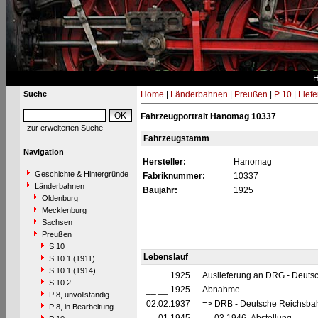
Suche
Home
|
Länderbahnen
|
Preußen
|
P 10
|
Lief
Fahrzeugportrait Hanomag 10337
zur erweiterten Suche
Fahrzeugstamm
Navigation
Hersteller:
Hanomag
Geschichte & Hintergründe
Fabriknummer:
10337
Länderbahnen
Baujahr:
1925
Oldenburg
Mecklenburg
Sachsen
Preußen
S 10
Lebenslauf
S 10.1 (1911)
S 10.1 (1914)
__.__.1925
Auslieferung an DRG - Deutsc
S 10.2
__.__.1925
Abnahme
P 8, unvollständig
02.02.1937
=> DRB - Deutsche Reichsbah
P 8, in Bearbeitung