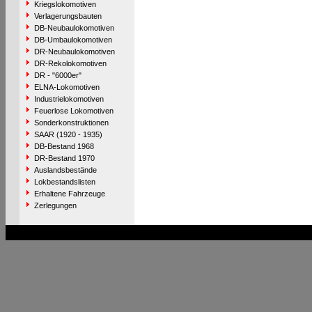
Kriegslokomotiven
Verlagerungsbauten
DB-Neubaulokomotiven
DB-Umbaulokomotiven
DR-Neubaulokomotiven
DR-Rekolokomotiven
DR - "6000er"
ELNA-Lokomotiven
Industrielokomotiven
Feuerlose Lokomotiven
Sonderkonstruktionen
SAAR (1920 - 1935)
DB-Bestand 1968
DR-Bestand 1970
Auslandsbestände
Lokbestandslisten
Erhaltene Fahrzeuge
Zerlegungen