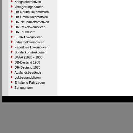
Kriegslokomotiven
Verlagerungsbauten
DB-Neubaulokomotiven
DB-Umbaulokomotiven
DR-Neubaulokomotiven
DR-Rekolokomotiven
DR - "6000er"
ELNA-Lokomotiven
Industrielokomotiven
Feuerlose Lokomotiven
Sonderkonstruktionen
SAAR (1920 - 1935)
DB-Bestand 1968
DR-Bestand 1970
Auslandsbestände
Lokbestandslisten
Erhaltene Fahrzeuge
Zerlegungen