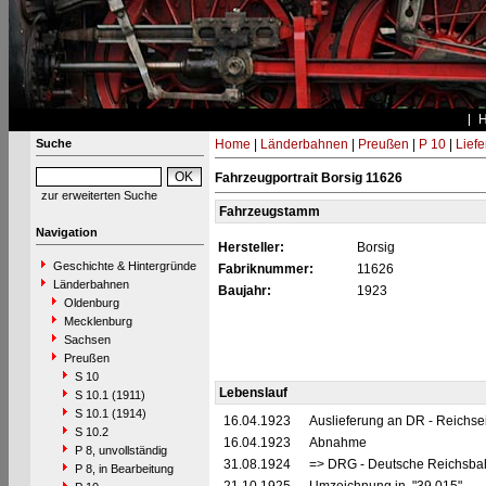
Suche
Home
|
Länderbahnen
|
Preußen
|
P 10
|
Lief
Fahrzeugportrait Borsig 11626
zur erweiterten Suche
Fahrzeugstamm
Navigation
Hersteller:
Borsig
Geschichte & Hintergründe
Fabriknummer:
11626
Länderbahnen
Baujahr:
1923
Oldenburg
Mecklenburg
Sachsen
Preußen
S 10
Lebenslauf
S 10.1 (1911)
S 10.1 (1914)
16.04.1923
Auslieferung an DR - Reichsei
S 10.2
16.04.1923
Abnahme
P 8, unvollständig
31.08.1924
=> DRG - Deutsche Reichsbah
P 8, in Bearbeitung