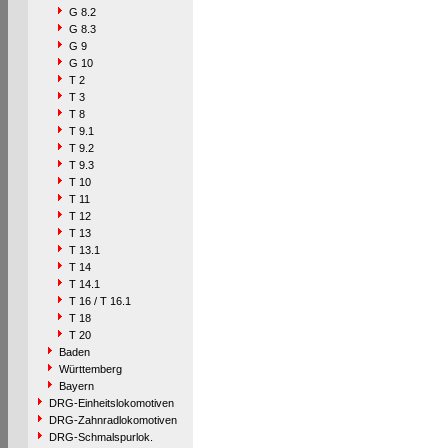
G 8.2
G 8.3
G 9
G 10
T 2
T 3
T 8
T 9.1
T 9.2
T 9.3
T 10
T 11
T 12
T 13
T 13.1
T 14
T 14.1
T 16 / T 16.1
T 18
T 20
Baden
Württemberg
Bayern
DRG-Einheitslokomotiven
DRG-Zahnradlokomotiven
DRG-Schmalspurlok.