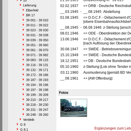
21.10.1925
Umzeichnung in "39 015"
P 10
Lieferung
02.02.1937
=> DRB - Deutsche Reichsbah
Elberfeld
__.03.1945
-
__.08.1945 Abstellung
BR 17
01.08.1945
=> D.O.C.F. - Détachement d'
39 001 - 39 010
[obere Eisenbahnaufsichtsbeh
39 011 - 39 022
__.08.1945
-
06.08.1946 z-Stellung [ansch
39 023 - 39 030
08.01.1946
=> ODE - Oberdirektion der D
39 031 - 39 038
13.06.1946
=> D.O.C.F. - Détachement d'
39 039 - 39 050
[nach Auflösung der Oberdire
39 051 - 39 060
30.08.1947
=> SWDE - Betriebsvereinigu
39 061 - 39 070
15.10.1949
=> SWDE - Deutsche Bundesba
39 071 - 39 082
39 083 - 39 115
18.12.1951
=> DB - Deutsche Bundesbahn
39 116 - 39 131
05.10.1960
z-Stellung [Lok ohne Tender 
39 132 - 39 171
03.11.1960
Ausmusterung [gemäß BD Verf
39 172 - 39 186
__.08.1961
++ [AW Offenburg]
39 187 - 39 193
39 194 - 39 196
39 197 - 39 198
Fotos
39 199 - 39 209
39 210 - 39 217
39 218 - 39 230
39 231 - 39 247
39 248 - 39 260
Verbleib
G 8
Ergänzungen zum Leb
G 8.1