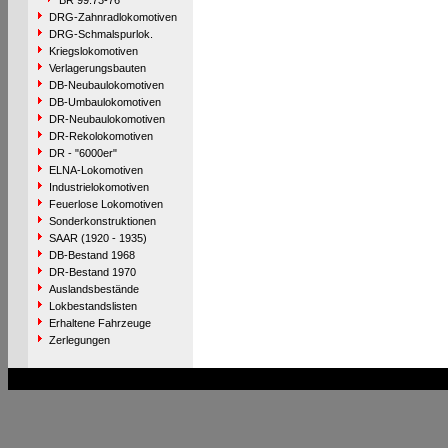
BR 99.73-76
DRG-Zahnradlokomotiven
DRG-Schmalspurlok.
Kriegslokomotiven
Verlagerungsbauten
DB-Neubaulokomotiven
DB-Umbaulokomotiven
DR-Neubaulokomotiven
DR-Rekolokomotiven
DR - "6000er"
ELNA-Lokomotiven
Industrielokomotiven
Feuerlose Lokomotiven
Sonderkonstruktionen
SAAR (1920 - 1935)
DB-Bestand 1968
DR-Bestand 1970
Auslandsbestände
Lokbestandslisten
Erhaltene Fahrzeuge
Zerlegungen