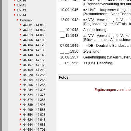
19.07.1945
=> OBL-USZ - Oberbetriebslei
BR 24
[Eisenbahnverwaltung der ame
BR 41
10.09.1946
=> HVE - Hauptverwaltung de
BR 43
[Zusammenschluß der Eisenba
BR 44
12.09.1948
=> VfV - Verwaltung für Verke
Lieferung
[Eingliederung der HVE als Ha
44 001 - 44 010
__.10.1948
Ausmusterung
44 011 - 44 012
44 013 - 44 065
__.11.1948
an VfV - Verwaltung für Verke
[Rücknahme der Ausmusterun
44 066 - 44 103
44 104 - 44 123
07.09.1949
=> DB - Deutsche Bundesbahn
44 124 - 44 139
__.__.1950
z-Stellung
44 140 - 44 146
10.08.1957
Genehmigung zur Ausmusteru
44 147 - 44 156
__.05.1958
++ [HSL Desching]
44 157 - 44 168
44 169 - 44 219
44 220 - 44 253
Fotos
44 254 - 44 265
44 266 - 44 283
Ergänzungen zum Leb
44 284 - 44 323
44 324 - 44 373
44 374 - 44 388
44 389 - 44 498
44 499 - 44 553
44 554 - 44 623
44 624 - 44 643
44 644 - 44 683
44 684 - 44 701