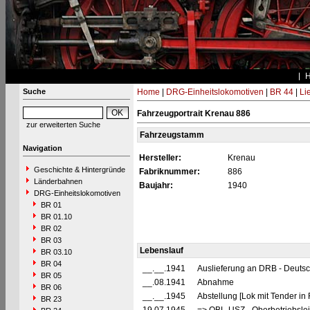
Suche
Home
|
DRG-Einheitslokomotiven
|
BR 44
|
Li
Fahrzeugportrait Krenau 886
zur erweiterten Suche
Fahrzeugstamm
Navigation
Hersteller:
Krenau
Geschichte & Hintergründe
Fabriknummer:
886
Länderbahnen
Baujahr:
1940
DRG-Einheitslokomotiven
BR 01
BR 01.10
BR 02
BR 03
Lebenslauf
BR 03.10
BR 04
__.__.1941
Auslieferung an DRB - Deuts
BR 05
__.08.1941
Abnahme
BR 06
__.__.1945
Abstellung [Lok mit Tender in
BR 23