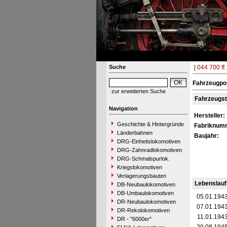
Suche
|
044 700 ff.
Fahrzeugpo
zur erweiterten Suche
Fahrzeugs
Navigation
Hersteller:
Geschichte & Hintergründe
Fabriknum
Länderbahnen
Baujahr:
DRG-Einheitslokomotiven
DRG-Zahnradlokomotiven
DRG-Schmalspurlok.
Kriegslokomotiven
Verlagerungsbauten
Lebenslauf
DB-Neubaulokomotiven
DB-Umbaulokomotiven
05.01.194
DR-Neubaulokomotiven
07.01.194
DR-Rekolokomotiven
11.01.194
DR - "6000er"