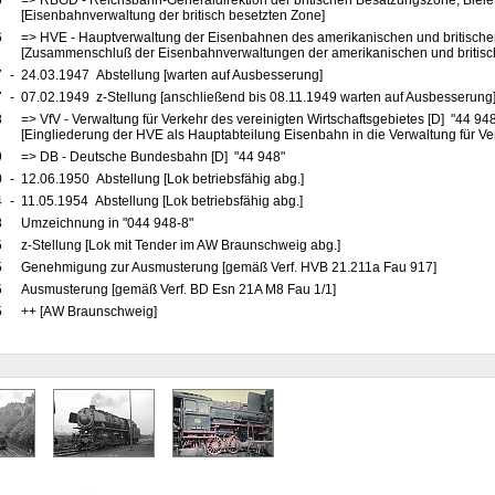
5
=> RBGD - Reichsbahn-Generaldirektion der britischen Besatzungszone, Bielef
[Eisenbahnverwaltung der britisch besetzten Zone]
6
=> HVE - Hauptverwaltung der Eisenbahnen des amerikanischen und britische
[Zusammenschluß der Eisenbahnverwaltungen der amerikanischen und britis
7
-
24.03.1947 Abstellung [warten auf Ausbesserung]
7
-
07.02.1949 z-Stellung [anschließend bis 08.11.1949 warten auf Ausbesserung
8
=> VfV - Verwaltung für Verkehr des vereinigten Wirtschaftsgebietes [D] "44 94
[Eingliederung der HVE als Hauptabteilung Eisenbahn in die Verwaltung für Ve
9
=> DB - Deutsche Bundesbahn [D] "44 948"
0
-
12.06.1950 Abstellung [Lok betriebsfähig abg.]
4
-
11.05.1954 Abstellung [Lok betriebsfähig abg.]
8
Umzeichnung in "044 948-8"
5
z-Stellung [Lok mit Tender im AW Braunschweig abg.]
5
Genehmigung zur Ausmusterung [gemäß Verf. HVB 21.211a Fau 917]
5
Ausmusterung [gemäß Verf. BD Esn 21A M8 Fau 1/1]
5
++ [AW Braunschweig]