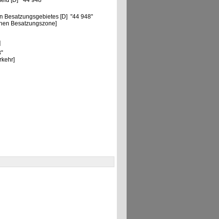
eld [D] "44 948"
n Besatzungsgebietes [D] "44 948"
chen Besatzungszone]
]
8"
rkehr]