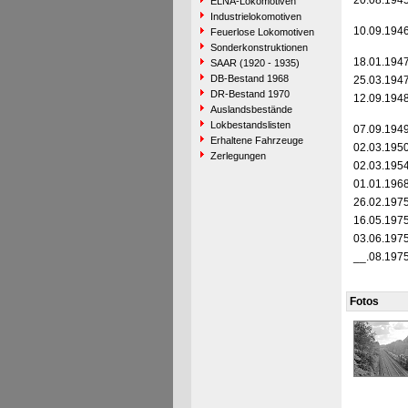
20.08.194
ELNA-Lokomotiven
Industrielokomotiven
10.09.194
Feuerlose Lokomotiven
Sonderkonstruktionen
18.01.194
SAAR (1920 - 1935)
DB-Bestand 1968
25.03.194
DR-Bestand 1970
12.09.194
Auslandsbestände
Lokbestandslisten
07.09.194
Erhaltene Fahrzeuge
02.03.195
Zerlegungen
02.03.195
01.01.196
26.02.197
16.05.197
03.06.197
__.08.197
Fotos