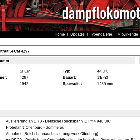
Home
Updates
Typengalerie
Mitwirkende
rtrait SFCM 4297
tamm
SFCM
Typ:
44 ÜK
mer:
4297
Bauart:
1'E-h3
1942
Spurweite:
1435 mm
3
Auslieferung an DRB - Deutsche Reichsbahn [D] "44 948 ÜK"
3
Probefahrt [Offenburg - Sommerau]
3
Abnahme [Reichsbahnausbesserungswerk Offenburg]