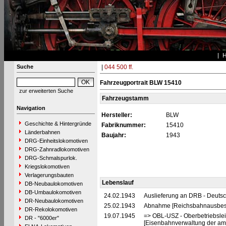
Suche
|
044 500 ff.
Fahrzeugportrait BLW 15410
zur erweiterten Suche
Fahrzeugstamm
Navigation
Hersteller:
BLW
Geschichte & Hintergründe
Fabriknummer:
15410
Länderbahnen
Baujahr:
1943
DRG-Einheitslokomotiven
DRG-Zahnradlokomotiven
DRG-Schmalspurlok.
Kriegslokomotiven
Verlagerungsbauten
Lebenslauf
DB-Neubaulokomotiven
DB-Umbaulokomotiven
24.02.1943
Auslieferung an DRB - Deuts
DR-Neubaulokomotiven
25.02.1943
Abnahme [Reichsbahnausbes
DR-Rekolokomotiven
19.07.1945
=> OBL-USZ - Oberbetriebslei
DR - "6000er"
[Eisenbahnverwaltung der ame