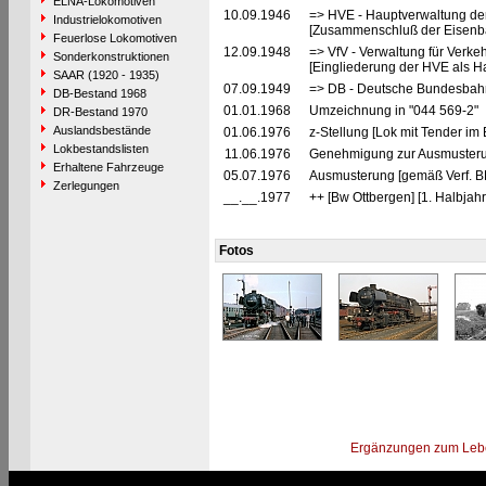
ELNA-Lokomotiven
10.09.1946
=> HVE - Hauptverwaltung de
Industrielokomotiven
[Zusammenschluß der Eisenba
Feuerlose Lokomotiven
12.09.1948
=> VfV - Verwaltung für Verke
Sonderkonstruktionen
[Eingliederung der HVE als Ha
SAAR (1920 - 1935)
07.09.1949
=> DB - Deutsche Bundesbah
DB-Bestand 1968
01.01.1968
Umzeichnung in "044 569-2"
DR-Bestand 1970
Auslandsbestände
01.06.1976
z-Stellung [Lok mit Tender im
Lokbestandslisten
11.06.1976
Genehmigung zur Ausmusterun
Erhaltene Fahrzeuge
05.07.1976
Ausmusterung [gemäß Verf. 
Zerlegungen
__.__.1977
++ [Bw Ottbergen] [1. Halbjah
Fotos
Ergänzungen zum Leb