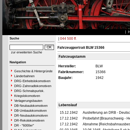
Suche
|
044 500 ff.
Fahrzeugportrait BLW 15366
zur erweiterten Suche
Fahrzeugstamm
Navigation
Hersteller:
BLW
Geschichte & Hintergründe
Fabriknummer:
15366
Länderbahnen
Baujahr:
1942
DRG-Einheitslokomotiven
DRG-Zahnradlokomotiven
DRG-Schmalspurlok.
Kriegslokomotiven
Verlagerungsbauten
Lebenslauf
DB-Neubaulokomotiven
DB-Umbaulokomotiven
15.12.1942
Auslieferung an DRB - Deuts
DR-Neubaulokomotiven
17.12.1942
Probefahrt [Braunschweig - H
DR-Rekolokomotiven
17.12.1942
Abnahme [Reichsbahnausbes
DR - "6000er"