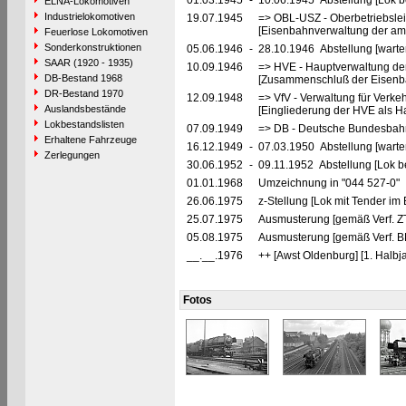
01.03.1945
-
10.06.1945 Abstellung [Lok be
ELNA-Lokomotiven
Industrielokomotiven
19.07.1945
=> OBL-USZ - Oberbetriebslei
[Eisenbahnverwaltung der ame
Feuerlose Lokomotiven
Sonderkonstruktionen
05.06.1946
-
28.10.1946 Abstellung [warte
SAAR (1920 - 1935)
10.09.1946
=> HVE - Hauptverwaltung de
DB-Bestand 1968
[Zusammenschluß der Eisenba
DR-Bestand 1970
12.09.1948
=> VfV - Verwaltung für Verke
Auslandsbestände
[Eingliederung der HVE als Ha
Lokbestandslisten
07.09.1949
=> DB - Deutsche Bundesbah
Erhaltene Fahrzeuge
16.12.1949
-
07.03.1950 Abstellung [warte
Zerlegungen
30.06.1952
-
09.11.1952 Abstellung [Lok be
01.01.1968
Umzeichnung in "044 527-0"
26.06.1975
z-Stellung [Lok mit Tender im
25.07.1975
Ausmusterung [gemäß Verf. Z
05.08.1975
Ausmusterung [gemäß Verf. B
__.__.1976
++ [Awst Oldenburg] [1. Halbj
Fotos