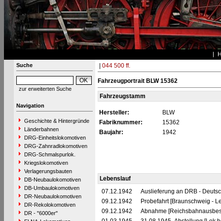
Suche
|
044 500 ff.
Fahrzeugportrait BLW 15362
zur erweiterten Suche
Fahrzeugstamm
Navigation
Hersteller:
BLW
Geschichte & Hintergründe
Fabriknummer:
15362
Länderbahnen
Baujahr:
1942
DRG-Einheitslokomotiven
DRG-Zahnradlokomotiven
DRG-Schmalspurlok.
Kriegslokomotiven
Verlagerungsbauten
Lebenslauf
DB-Neubaulokomotiven
DB-Umbaulokomotiven
07.12.1942
Auslieferung an DRB - Deuts
DR-Neubaulokomotiven
09.12.1942
Probefahrt [Braunschweig - Le
DR-Rekolokomotiven
09.12.1942
Abnahme [Reichsbahnausbes
DR - "6000er"