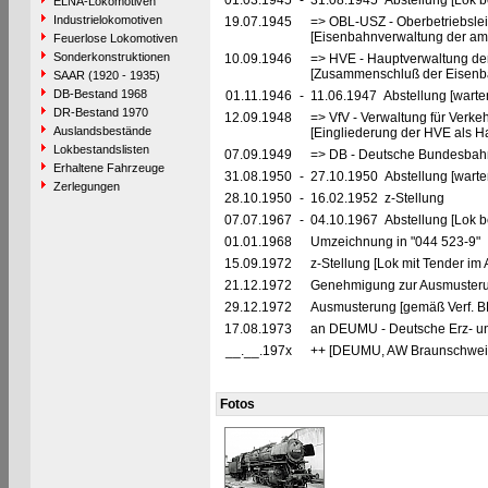
01.03.1945
-
31.08.1945 Abstellung [Lok be
ELNA-Lokomotiven
Industrielokomotiven
19.07.1945
=> OBL-USZ - Oberbetriebslei
[Eisenbahnverwaltung der ame
Feuerlose Lokomotiven
Sonderkonstruktionen
10.09.1946
=> HVE - Hauptverwaltung de
[Zusammenschluß der Eisenba
SAAR (1920 - 1935)
DB-Bestand 1968
01.11.1946
-
11.06.1947 Abstellung [warte
DR-Bestand 1970
12.09.1948
=> VfV - Verwaltung für Verke
Auslandsbestände
[Eingliederung der HVE als Ha
Lokbestandslisten
07.09.1949
=> DB - Deutsche Bundesbah
Erhaltene Fahrzeuge
31.08.1950
-
27.10.1950 Abstellung [warte
Zerlegungen
28.10.1950
-
16.02.1952 z-Stellung
07.07.1967
-
04.10.1967 Abstellung [Lok be
01.01.1968
Umzeichnung in "044 523-9"
15.09.1972
z-Stellung [Lok mit Tender i
21.12.1972
Genehmigung zur Ausmusteru
29.12.1972
Ausmusterung [gemäß Verf. B
17.08.1973
an DEUMU - Deutsche Erz- un
__.__.197x
++ [DEUMU, AW Braunschwei
Fotos