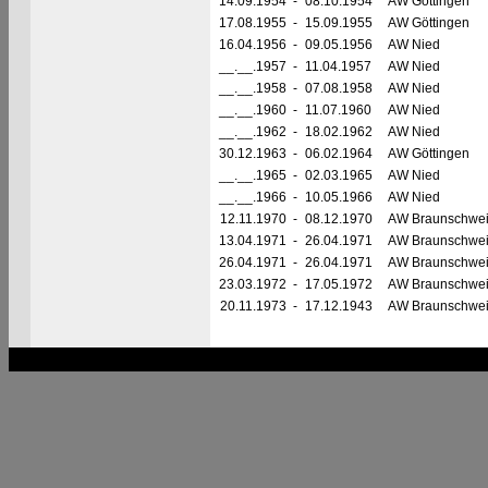
14.09.1954
-
08.10.1954
AW Göttingen
17.08.1955
-
15.09.1955
AW Göttingen
16.04.1956
-
09.05.1956
AW Nied
__.__.1957
-
11.04.1957
AW Nied
__.__.1958
-
07.08.1958
AW Nied
__.__.1960
-
11.07.1960
AW Nied
__.__.1962
-
18.02.1962
AW Nied
30.12.1963
-
06.02.1964
AW Göttingen
__.__.1965
-
02.03.1965
AW Nied
__.__.1966
-
10.05.1966
AW Nied
12.11.1970
-
08.12.1970
AW Braunschwe
13.04.1971
-
26.04.1971
AW Braunschwe
26.04.1971
-
26.04.1971
AW Braunschwe
23.03.1972
-
17.05.1972
AW Braunschwe
20.11.1973
-
17.12.1943
AW Braunschwe