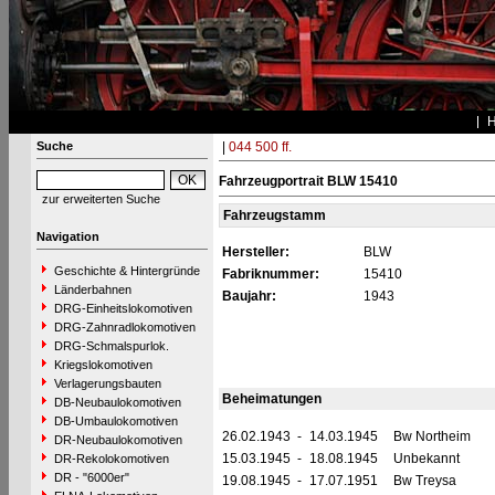
Suche
|
044 500 ff.
Fahrzeugportrait BLW 15410
zur erweiterten Suche
Fahrzeugstamm
Navigation
Hersteller:
BLW
Geschichte & Hintergründe
Fabriknummer:
15410
Länderbahnen
Baujahr:
1943
DRG-Einheitslokomotiven
DRG-Zahnradlokomotiven
DRG-Schmalspurlok.
Kriegslokomotiven
Verlagerungsbauten
Beheimatungen
DB-Neubaulokomotiven
DB-Umbaulokomotiven
26.02.1943
-
14.03.1945
Bw Northeim
DR-Neubaulokomotiven
15.03.1945
-
18.08.1945
Unbekannt
DR-Rekolokomotiven
DR - "6000er"
19.08.1945
-
17.07.1951
Bw Treysa