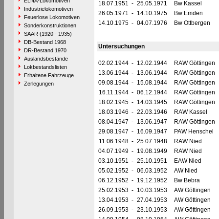
ELNA-Lokomotiven
18.07.1951
-
25.05.1971
Bw Kassel
Industrielokomotiven
26.05.1971
-
14.10.1975
Bw Emden
Feuerlose Lokomotiven
14.10.1975
-
04.07.1976
Bw Ottbergen
Sonderkonstruktionen
SAAR (1920 - 1935)
DB-Bestand 1968
Untersuchungen
DR-Bestand 1970
Auslandsbestände
02.02.1944
-
12.02.1944
RAW Göttingen
Lokbestandslisten
13.06.1944
-
13.06.1944
RAW Göttingen
Erhaltene Fahrzeuge
09.08.1944
-
15.08.1944
RAW Göttingen
Zerlegungen
16.11.1944
-
06.12.1944
RAW Göttingen
18.02.1945
-
14.03.1945
RAW Göttingen
18.03.1946
-
22.03.1946
RAW Kassel
08.04.1947
-
13.06.1947
RAW Göttingen
29.08.1947
-
16.09.1947
PAW Henschel
11.06.1948
-
25.07.1948
RAW Nied
04.07.1949
-
19.08.1949
RAW Nied
03.10.1951
-
25.10.1951
EAW Nied
05.02.1952
-
06.03.1952
AW Nied
06.12.1952
-
19.12.1952
Bw Bebra
25.02.1953
-
10.03.1953
AW Göttingen
13.04.1953
-
27.04.1953
AW Göttingen
26.09.1953
-
23.10.1953
AW Göttingen