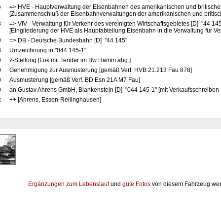
6
=> HVE - Hauptverwaltung der Eisenbahnen des amerikanischen und britische
[Zusammenschluß der Eisenbahnverwaltungen der amerikanischen und britis
8
=> VfV - Verwaltung für Verkehr des vereinigten Wirtschaftsgebietes [D] "44 14
[Eingliederung der HVE als Hauptabteilung Eisenbahn in die Verwaltung für Ve
9
=> DB - Deutsche Bundesbahn [D] "44 145"
8
Umzeichnung in "044 145-1"
9
z-Stellung [Lok mit Tender im Bw Hamm abg.]
0
Genehmigung zur Ausmusterung [gemäß Verf. HVB 21.213 Fau 878]
0
Ausmusterung [gemäß Verf. BD Esn 21A M7 Fau]
0
an Gustav Ahrens GmbH, Blankenstein [D] "044 145-1" [mit Verkaufsschreiben
x
++ [Ahrens, Essen-Rellinghausen]
Ergänzungen zum Lebenslauf
und
gute Fotos
von diesem Fahrzeug wer