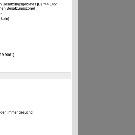
n Besatzungsgebietes [D] "44 145"
chen Besatzungszone]
5"
rkehr]
 19.9061]
den immer gesucht!