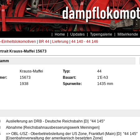
Home
Updates
Typengalerie
Mitwirkende
Einheitslokomotiven
|
BR 44
|
Lieferung
|
44 140 - 44 146
trait Krauss-Maffei 15673
tamm
Krauss-Maffei
Typ:
44
mer:
15673
Bauart:
1'E-h3
1938
Spurweite:
1435 mm
8
Auslieferung an DRB - Deutsche Reichsbahn [D] "44 145"
8
Abnahme [Reichsbahnausbesserungswerk Meiningen]
5
=> OBL-USZ - Oberbetriebsleitung der US Zone, Frankfurt (Main) [D] "44 145"
[Eisenbahnverwaltung der amerikanisch besetzten Zone]