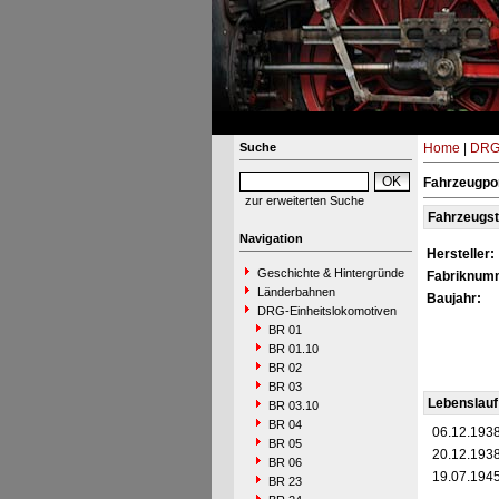
Suche
Home
|
DRG-
Fahrzeugpor
zur erweiterten Suche
Fahrzeugs
Navigation
Hersteller:
Geschichte & Hintergründe
Fabriknum
Länderbahnen
Baujahr:
DRG-Einheitslokomotiven
BR 01
BR 01.10
BR 02
BR 03
Lebenslauf
BR 03.10
BR 04
06.12.193
BR 05
20.12.193
BR 06
19.07.194
BR 23