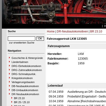
Suche
Home
|
DR-Neubaulokomotiven
|
BR 23.10
Fahrzeugportrait LKM 123065
zur erweiterten Suche
Fahrzeugstamm
Navigation
Hersteller:
LKM
Geschichte & Hintergründe
Fabriknummer:
123065
Länderbahnen
Baujahr:
1959
DRG-Einheitslokomotiven
DRG-Zahnradlokomotiven
DRG-Schmalspurlok.
Kriegslokomotiven
Verlagerungsbauten
Lebenslauf
DB-Neubaulokomotiven
DB-Umbaulokomotiven
07.04.1959
Auslieferung an DR - Deutsc
DR-Neubaulokomotiven
09.04.1959
Probefahrt [Engelsdorf - Geith
BR 23.10
10.04.1959
Abnahme [Reichsbahnausbess
BR 25 / 25.10