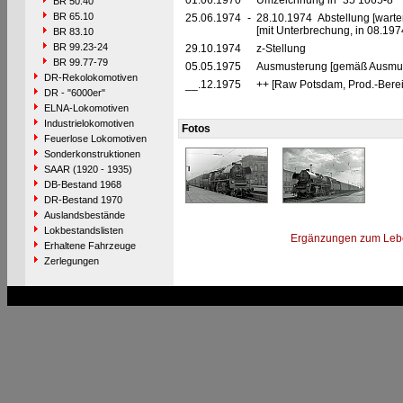
01.06.1970
Umzeichnung in "35 1065-8"
BR 50.40
BR 65.10
25.06.1974
-
28.10.1974 Abstellung [warte
[mit Unterbrechung, in 08.197
BR 83.10
BR 99.23-24
29.10.1974
z-Stellung
BR 99.77-79
05.05.1975
Ausmusterung [gemäß Ausmust
DR-Rekolokomotiven
__.12.1975
++ [Raw Potsdam, Prod.-Bere
DR - "6000er"
ELNA-Lokomotiven
Industrielokomotiven
Fotos
Feuerlose Lokomotiven
Sonderkonstruktionen
SAAR (1920 - 1935)
DB-Bestand 1968
DR-Bestand 1970
Auslandsbestände
Lokbestandslisten
Ergänzungen zum Leb
Erhaltene Fahrzeuge
Zerlegungen