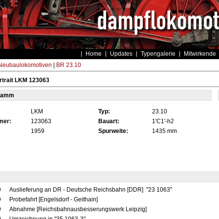
Home
Updates
Typengalerie
Mitwirkende
eubaulokomotiven
|
BR 23.10
rtrait LKM 123063
tamm
LKM
Typ:
23.10
mer:
123063
Bauart:
1'C1'-h2
1959
Spurweite:
1435 mm
9
Auslieferung an DR - Deutsche Reichsbahn [DDR] "23 1063"
9
Probefahrt [Engelsdorf - Geithain]
9
Abnahme [Reichsbahnausbesserungswerk Leipzig]