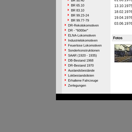
01.06.197
BR 50.40
BR 65.10
13.10.197
BR 83.10
18.02.197
BR 99.23-24
19.04.197
BR 99.77-79
03.06.197
DR-Rekolokomotiven
DR - "6000er"
ELNA-Lokomotiven
Fotos
Industrielokomotiven
Feuerlose Lokomotiven
Sonderkonstruktionen
SAAR (1920 - 1935)
DB-Bestand 1968
DR-Bestand 1970
Auslandsbestände
Lokbestandslisten
Erhaltene Fahrzeuge
Zerlegungen