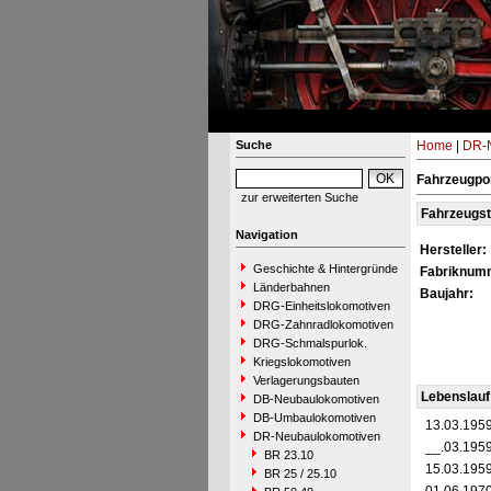
Suche
Home
|
DR-N
Fahrzeugpo
zur erweiterten Suche
Fahrzeugs
Navigation
Hersteller:
Geschichte & Hintergründe
Fabriknum
Länderbahnen
Baujahr:
DRG-Einheitslokomotiven
DRG-Zahnradlokomotiven
DRG-Schmalspurlok.
Kriegslokomotiven
Verlagerungsbauten
Lebenslauf
DB-Neubaulokomotiven
DB-Umbaulokomotiven
13.03.195
DR-Neubaulokomotiven
__.03.195
BR 23.10
15.03.195
BR 25 / 25.10