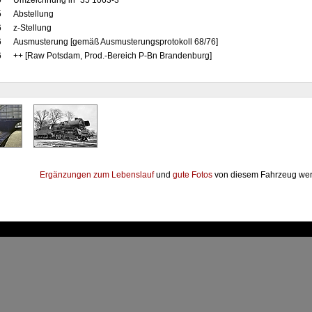
0
Umzeichnung in "35 1063-3"
5
Abstellung
6
z-Stellung
6
Ausmusterung [gemäß Ausmusterungsprotokoll 68/76]
6
++ [Raw Potsdam, Prod.-Bereich P-Bn Brandenburg]
Ergänzungen zum Lebenslauf
und
gute Fotos
von diesem Fahrzeug wer