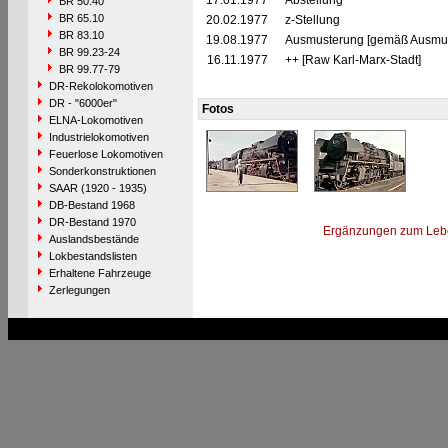
17.01.1977
Abstellung
BR 50.40
BR 65.10
20.02.1977
z-Stellung
BR 83.10
19.08.1977
Ausmusterung [gemäß Ausmust
BR 99.23-24
16.11.1977
++ [Raw Karl-Marx-Stadt]
BR 99.77-79
DR-Rekolokomotiven
DR - "6000er"
Fotos
ELNA-Lokomotiven
Industrielokomotiven
Feuerlose Lokomotiven
Sonderkonstruktionen
SAAR (1920 - 1935)
DB-Bestand 1968
DR-Bestand 1970
Ergänzungen zum Leb
Auslandsbestände
Lokbestandslisten
Erhaltene Fahrzeuge
Zerlegungen