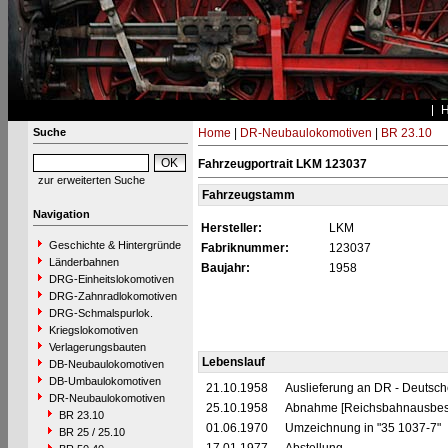
Suche
Home
|
DR-Neubaulokomotiven
|
BR 23.10
Fahrzeugportrait LKM 123037
zur erweiterten Suche
Fahrzeugstamm
Navigation
Hersteller:
LKM
Geschichte & Hintergründe
Fabriknummer:
123037
Länderbahnen
Baujahr:
1958
DRG-Einheitslokomotiven
DRG-Zahnradlokomotiven
DRG-Schmalspurlok.
Kriegslokomotiven
Verlagerungsbauten
Lebenslauf
DB-Neubaulokomotiven
DB-Umbaulokomotiven
21.10.1958
Auslieferung an DR - Deutsc
DR-Neubaulokomotiven
25.10.1958
Abnahme [Reichsbahnausbess
BR 23.10
01.06.1970
Umzeichnung in "35 1037-7"
BR 25 / 25.10