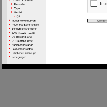
ELNA-Lokomotiven
Hersteller
Typen
Verbleib
DR
Industrielokomotiven
Feuerlose Lokomotiven
Sonderkonstruktionen
SAAR (1920 - 1935)
DB-Bestand 1968
DR-Bestand 1970
Auslandsbestände
Lokbestandslisten
Erhaltene Fahrzeuge
Zerlegungen