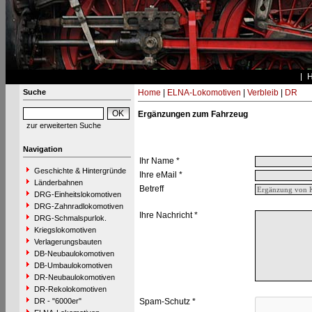
Suche
Home
|
ELNA-Lokomotiven
|
Verbleib
|
DR
Ergänzungen zum Fahrzeug
zur erweiterten Suche
Navigation
Ihr Name *
Geschichte & Hintergründe
Ihre eMail *
Länderbahnen
Betreff
DRG-Einheitslokomotiven
DRG-Zahnradlokomotiven
Ihre Nachricht *
DRG-Schmalspurlok.
Kriegslokomotiven
Verlagerungsbauten
DB-Neubaulokomotiven
DB-Umbaulokomotiven
DR-Neubaulokomotiven
DR-Rekolokomotiven
DR - "6000er"
Spam-Schutz *