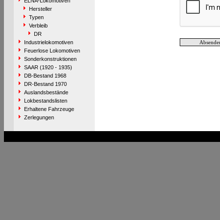
ELNA-Lokomotiven
Hersteller
Typen
Verbleib
DR
Industrielokomotiven
Feuerlose Lokomotiven
Sonderkonstruktionen
SAAR (1920 - 1935)
DB-Bestand 1968
DR-Bestand 1970
Auslandsbestände
Lokbestandslisten
Erhaltene Fahrzeuge
Zerlegungen