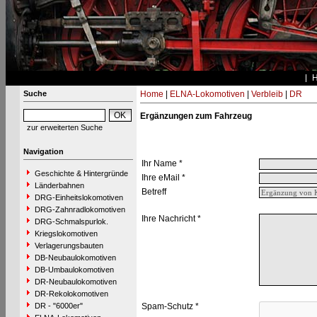
Suche
Home
|
ELNA-Lokomotiven
|
Verbleib
|
DR
Ergänzungen zum Fahrzeug
zur erweiterten Suche
Navigation
Ihr Name *
Geschichte & Hintergründe
Ihre eMail *
Länderbahnen
Betreff
DRG-Einheitslokomotiven
DRG-Zahnradlokomotiven
Ihre Nachricht *
DRG-Schmalspurlok.
Kriegslokomotiven
Verlagerungsbauten
DB-Neubaulokomotiven
DB-Umbaulokomotiven
DR-Neubaulokomotiven
DR-Rekolokomotiven
DR - "6000er"
Spam-Schutz *