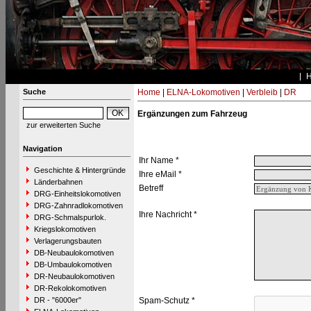
Suche
Home
|
ELNA-Lokomotiven
|
Verbleib
|
DR
Ergänzungen zum Fahrzeug
zur erweiterten Suche
Navigation
Ihr Name *
Geschichte & Hintergründe
Ihre eMail *
Länderbahnen
Betreff
DRG-Einheitslokomotiven
DRG-Zahnradlokomotiven
Ihre Nachricht *
DRG-Schmalspurlok.
Kriegslokomotiven
Verlagerungsbauten
DB-Neubaulokomotiven
DB-Umbaulokomotiven
DR-Neubaulokomotiven
DR-Rekolokomotiven
DR - "6000er"
Spam-Schutz *