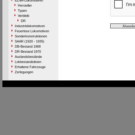
ELNA-Lokomotiven
Hersteller
Typen
Verbleib
DR
Industrielokomotiven
Feuerlose Lokomotiven
Sonderkonstruktionen
SAAR (1920 - 1935)
DB-Bestand 1968
DR-Bestand 1970
Auslandsbestände
Lokbestandslisten
Erhaltene Fahrzeuge
Zerlegungen