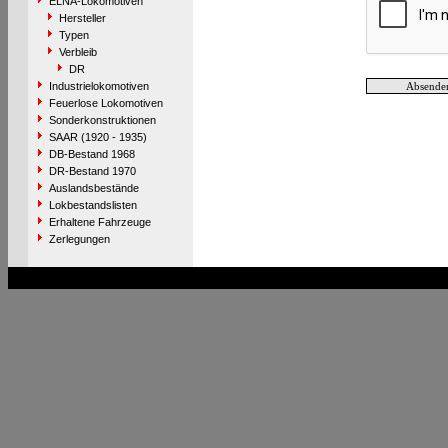
ELNA-Lokomotiven
Hersteller
Typen
Verbleib
DR
Industrielokomotiven
Feuerlose Lokomotiven
Sonderkonstruktionen
SAAR (1920 - 1935)
DB-Bestand 1968
DR-Bestand 1970
Auslandsbestände
Lokbestandslisten
Erhaltene Fahrzeuge
Zerlegungen