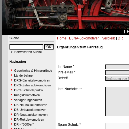
Suche
Home
|
ELNA-Lokomotiven
|
Verbleib
|
DR
Ergänzungen zum Fahrzeug
zur erweiterten Suche
Navigation
Ihr Name *
Geschichte & Hintergründe
Ihre eMail *
Länderbahnen
Betreff
DRG-Einheitslokomotiven
DRG-Zahnradlokomotiven
Ihre Nachricht *
DRG-Schmalspurlok.
Kriegslokomotiven
Verlagerungsbauten
DB-Neubaulokomotiven
DB-Umbaulokomotiven
DR-Neubaulokomotiven
DR-Rekolokomotiven
DR - "6000er"
Spam-Schutz *