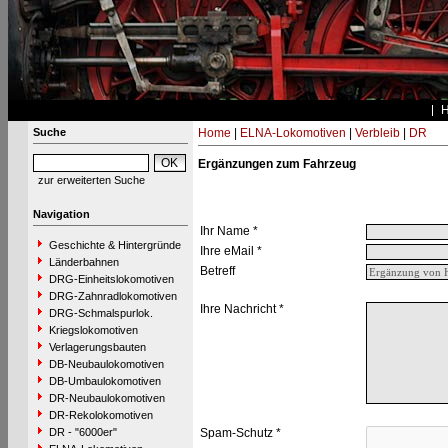
Suche
Home
|
ELNA-Lokomotiven
|
Verbleib
|
DR
Ergänzungen zum Fahrzeug
zur erweiterten Suche
Navigation
Ihr Name *
Geschichte & Hintergründe
Ihre eMail *
Länderbahnen
Betreff
DRG-Einheitslokomotiven
DRG-Zahnradlokomotiven
Ihre Nachricht *
DRG-Schmalspurlok.
Kriegslokomotiven
Verlagerungsbauten
DB-Neubaulokomotiven
DB-Umbaulokomotiven
DR-Neubaulokomotiven
DR-Rekolokomotiven
DR - "6000er"
Spam-Schutz *