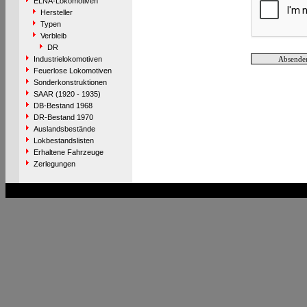
ELNA-Lokomotiven
Hersteller
Typen
Verbleib
DR
Industrielokomotiven
Feuerlose Lokomotiven
Sonderkonstruktionen
SAAR (1920 - 1935)
DB-Bestand 1968
DR-Bestand 1970
Auslandsbestände
Lokbestandslisten
Erhaltene Fahrzeuge
Zerlegungen