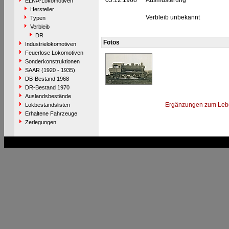
05.12.1968
Ausmusterung
ELNA-Lokomotiven
Hersteller
Verbleib unbekannt
Typen
Verbleib
DR
Fotos
Industrielokomotiven
Feuerlose Lokomotiven
Sonderkonstruktionen
SAAR (1920 - 1935)
DB-Bestand 1968
DR-Bestand 1970
Auslandsbestände
Ergänzungen zum Leb
Lokbestandslisten
Erhaltene Fahrzeuge
Zerlegungen