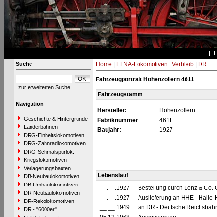
Suche
Home
|
ELNA-Lokomotiven
|
Verbleib
|
DR
Fahrzeugportrait Hohenzollern 4611
zur erweiterten Suche
Fahrzeugstamm
Navigation
Hersteller:
Hohenzollern
Geschichte & Hintergründe
Fabriknummer:
4611
Länderbahnen
Baujahr:
1927
DRG-Einheitslokomotiven
DRG-Zahnradlokomotiven
DRG-Schmalspurlok.
Kriegslokomotiven
Verlagerungsbauten
Lebenslauf
DB-Neubaulokomotiven
DB-Umbaulokomotiven
__.__.1927
Bestellung durch Lenz & Co. 
DR-Neubaulokomotiven
__.__.1927
Auslieferung an HHE - Halle-H
DR-Rekolokomotiven
__.__.1949
an DR - Deutsche Reichsbahn
DR - "6000er"