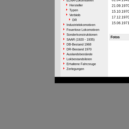
01.04.194
ELNA-Lokomotiven
Hersteller
21.09.197
Typen
15.10.197
Verbleib
17.12.197
DR
15.06.197
Industrielokomotiven
Feuerlose Lokomotiven
Sonderkonstruktionen
Fotos
SAAR (1920 - 1935)
DB-Bestand 1968
DR-Bestand 1970
Auslandsbestände
Lokbestandslisten
Erhaltene Fahrzeuge
Zerlegungen