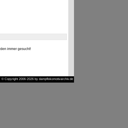
den immer gesucht!
© Copyright 2006-2026 by dampflokomotivarchiv.de