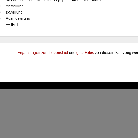
9
an DR - Deutsche Reichsbahn [D] "91 6480" [Übernahme]
0
Abstellung
0
z-Stellung
0
Ausmusterung
1
++ [Bn]
Ergänzungen zum Lebenslauf
und
gute Fotos
von diesem Fahrzeug wer