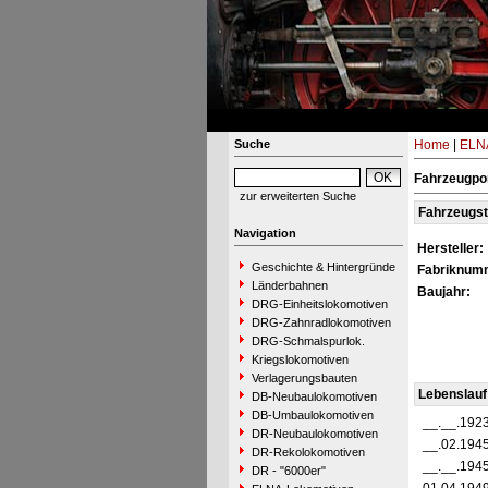
Suche
Home
|
ELNA
Fahrzeugpor
zur erweiterten Suche
Fahrzeugs
Navigation
Hersteller:
Geschichte & Hintergründe
Fabriknum
Länderbahnen
Baujahr:
DRG-Einheitslokomotiven
DRG-Zahnradlokomotiven
DRG-Schmalspurlok.
Kriegslokomotiven
Verlagerungsbauten
Lebenslauf
DB-Neubaulokomotiven
DB-Umbaulokomotiven
__.__.192
DR-Neubaulokomotiven
__.02.194
DR-Rekolokomotiven
__.__.194
DR - "6000er"