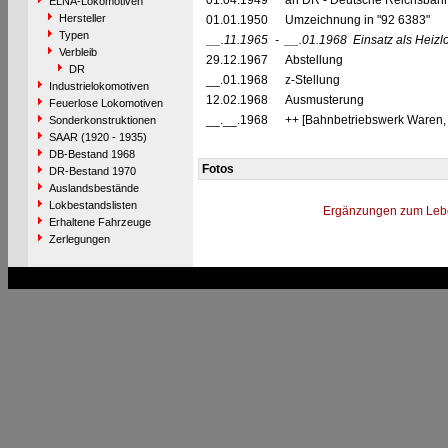
01.04.1949
an DR - Deutsche Reichsbahn
ELNA-Lokomotiven
Hersteller
01.01.1950
Umzeichnung in "92 6383"
Typen
__.11.1965
-
__.01.1968
Einsatz als Hei
Verbleib
29.12.1967
Abstellung
DR
__.01.1968
z-Stellung
Industrielokomotiven
12.02.1968
Ausmusterung
Feuerlose Lokomotiven
__.__.1968
++ [Bahnbetriebswerk Waren, 
Sonderkonstruktionen
SAAR (1920 - 1935)
DB-Bestand 1968
Fotos
DR-Bestand 1970
Auslandsbestände
Lokbestandslisten
Ergänzungen zum Leb
Erhaltene Fahrzeuge
Zerlegungen