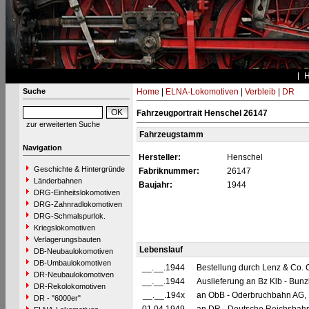
Suche
Home
|
ELNA-Lokomotiven
|
Verbleib
|
DR
Fahrzeugportrait Henschel 26147
zur erweiterten Suche
Fahrzeugstamm
Navigation
Hersteller:
Henschel
Geschichte & Hintergründe
Fabriknummer:
26147
Länderbahnen
Baujahr:
1944
DRG-Einheitslokomotiven
DRG-Zahnradlokomotiven
DRG-Schmalspurlok.
Kriegslokomotiven
Verlagerungsbauten
Lebenslauf
DB-Neubaulokomotiven
DB-Umbaulokomotiven
__.__.1944
Bestellung durch Lenz & Co. 
DR-Neubaulokomotiven
__.__.1944
Auslieferung an Bz Klb - Bun
DR-Rekolokomotiven
__.__.194x
an ObB - Oderbruchbahn AG,
DR - "6000er"