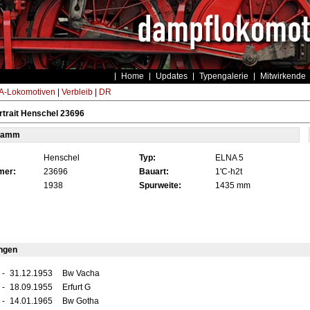
Home
Updates
Typengalerie
Mitwirkende
-Lokomotiven
|
Verbleib
|
DR
trait Henschel 23696
tamm
Henschel
Typ:
ELNA 5
mer:
23696
Bauart:
1'C-h2t
1938
Spurweite:
1435 mm
ngen
-
31.12.1953
Bw Vacha
-
18.09.1955
Erfurt G
-
14.01.1965
Bw Gotha