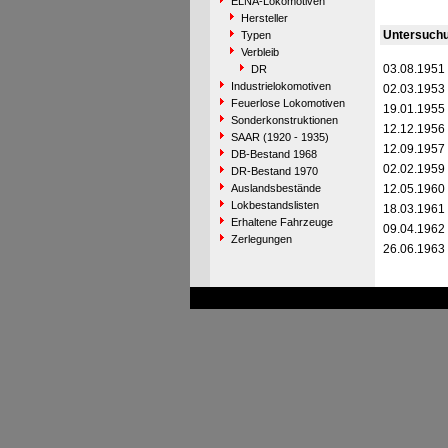
ELNA-Lokomotiven
Hersteller
Untersuch
Typen
Verbleib
03.08.1951
DR
Industrielokomotiven
02.03.1953
Feuerlose Lokomotiven
19.01.1955
Sonderkonstruktionen
12.12.1956
SAAR (1920 - 1935)
12.09.1957
DB-Bestand 1968
02.02.1959
DR-Bestand 1970
Auslandsbestände
12.05.1960
Lokbestandslisten
18.03.1961
Erhaltene Fahrzeuge
09.04.1962
Zerlegungen
26.06.1963