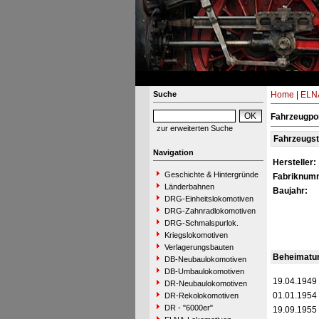
Suche
Home
|
ELNA
Fahrzeugpor
zur erweiterten Suche
Fahrzeugs
Navigation
Hersteller:
Geschichte & Hintergründe
Fabriknum
Länderbahnen
Baujahr:
DRG-Einheitslokomotiven
DRG-Zahnradlokomotiven
DRG-Schmalspurlok.
Kriegslokomotiven
Verlagerungsbauten
Beheimatu
DB-Neubaulokomotiven
DB-Umbaulokomotiven
19.04.1949
DR-Neubaulokomotiven
01.01.1954
DR-Rekolokomotiven
DR - "6000er"
19.09.1955