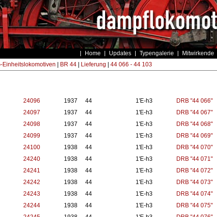
Home
Updates
Typengalerie
Mitwirkende
Einheitslokomotiven
|
BR 44
|
Lieferung
|
44 066 - 44 103
24096
1937
44
1'E-h3
DRB "44 066"
24097
1937
44
1'E-h3
DRB "44 067"
24098
1937
44
1'E-h3
DRB "44 068"
24099
1937
44
1'E-h3
DRB "44 069"
24100
1938
44
1'E-h3
DRB "44 070"
24240
1938
44
1'E-h3
DRB "44 071"
24241
1938
44
1'E-h3
DRB "44 072"
24242
1938
44
1'E-h3
DRB "44 073"
24243
1938
44
1'E-h3
DRB "44 074"
24244
1938
44
1'E-h3
DRB "44 075"