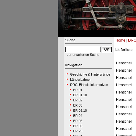
Suche
Home
|
DRG-
Lieferliste
zur erweiterten Suche
Henschel
Navigation
Henschel
Geschichte & Hintergründe
Henschel
Länderbahnen
DRG-Einheitslokomotiven
Henschel
BR 01
Henschel
BR 01.10
Henschel
BR 02
BR 03
Henschel
BR 03.10
Henschel
BR 04
BR 05
Henschel
BR 06
Henschel
BR 23