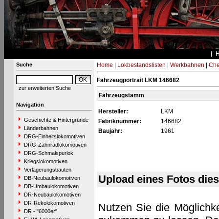
Suche
Home
|
Lokbestandslisten
|
Werkbahnen
|
Che
Fahrzeugportrait LKM 146682
zur erweiterten Suche
Fahrzeugstamm
Navigation
Hersteller:
LKM
Geschichte & Hintergründe
Fabriknummer:
146682
Länderbahnen
Baujahr:
1961
DRG-Einheitslokomotiven
DRG-Zahnradlokomotiven
DRG-Schmalspurlok.
Kriegslokomotiven
Verlagerungsbauten
Upload eines Fotos die
DB-Neubaulokomotiven
DB-Umbaulokomotiven
DR-Neubaulokomotiven
DR-Rekolokomotiven
Nutzen Sie die Möglichke
DR - "6000er"