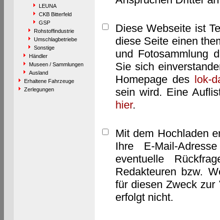
LEUNA
CKB Bitterfeld
GSP
Diese Webseite ist T
Rohstoffindustrie
diese Seite einen them
Umschlagbetriebe
Sonstige
und Fotosammlung dar
Händler
Sie sich einverstand
Museen / Sammlungen
Ausland
Homepage des
lok-
Erhaltene Fahrzeuge
sein wird. Eine Aufl
Zerlegungen
hier
.
Mit dem Hochladen er
Ihre E-Mail-Adres
eventuelle Rückfra
Redakteuren bzw. We
für diesen Zweck zur 
erfolgt nicht.