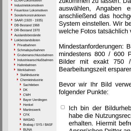
zukommen zu lassen. Das 
ELNA-Lokomotiven
Industrielokomotiven
auswählen, Angaben e
Feuerlose Lokomotiven
anschließend das hochge
Sonderkonstruktionen
SAAR (1920 - 1935)
System einstellen. Wir b
DB-Bestand 1968
welche Fotos tatsächlich
DR-Bestand 1970
Auslandsbestände
Lokbestandslisten
Mindestanforderungen: B
Privatbahnen
Schmalspurbahnen
mindestens 800 / 600 P
Grubenanschlussbahnen
Bilder mit exakt 750 
Industrieanschlußbahnen
Hafenbahnen
Bearbeitungszeit erspare
Werkbahnen
Stahlindustrie
Chemieindustrie
Bevor wir Ihr Bild verw
Sachtleben
DK
folgender Punkte:
CWH
Bayer Uerdingen
Henkel
Ich bin der Bildurhe
Martinswerk
habe die Nutzungsrec
CFK
WASAG
erhalten. Hiermit bef
Brabag / SYS / BASF
Ansprüchen Dritter a
BUNA