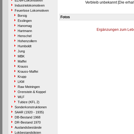
ELNA-Lokomotiven
Verbleib unbekannt [Die erha
Industrielokomotiven
Feuerlose Lokomotiven
Borsig
Fotos
Esslingen
Hanomag
Ergänzungen zum Leb
Hartmann
Henschel
Hohenzollern
Humboldt
Jung
MBK
Maffei
Krauss
Krauss-Maffei
Krupp
LKM
Raw Meiningen
Orenstein & Koppel
WLF
Tubize (KFL 2)
Sonderkonstruktionen
SAAR (1920 - 1935)
DB-Bestand 1968
DR-Bestand 1970
Auslandsbestände
Lokbestandslisten