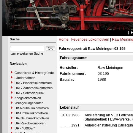
Suche
Home
|
Feuerlose Lokomotiven
|
Raw Meinin
Fahrzeugportrait Raw Meiningen 03 195
zur erweiterten Suche
Fahrzeugstamm
Navigation
Hersteller:
Raw Meiningen
Geschichte & Hintergründe
Fabriknummer:
03 195
Länderbahnen
Baujahr:
1988
DRG-Einheitslokomotiven
DRG-Zahnradlokomotiven
DRG-Schmalspurlok.
Kriegslokomotiven
Verlagerungsbauten
Lebenslauf
DB-Neubaulokomotiven
DB-Umbaulokomotiven
10.02.1988
Auslieferung an VEB Fettchem
DR-Neubaulokomotiven
Stammbetrieb FEWA-Werke, K
DR-Rekolokomotiven
__.__.1991
Außerdienststellung [Stillegun
DR - "6000er"