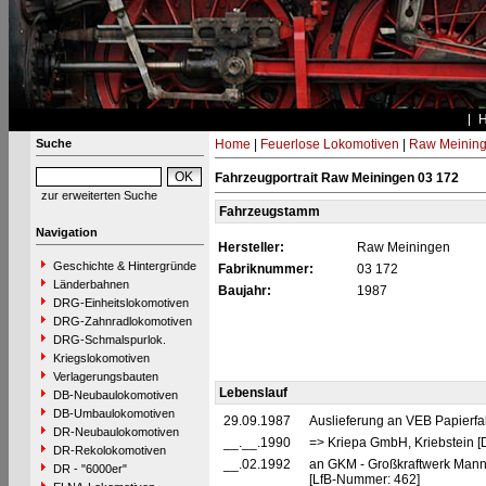
Suche
Home
|
Feuerlose Lokomotiven
|
Raw Meinin
Fahrzeugportrait Raw Meiningen 03 172
zur erweiterten Suche
Fahrzeugstamm
Navigation
Hersteller:
Raw Meiningen
Geschichte & Hintergründe
Fabriknummer:
03 172
Länderbahnen
Baujahr:
1987
DRG-Einheitslokomotiven
DRG-Zahnradlokomotiven
DRG-Schmalspurlok.
Kriegslokomotiven
Verlagerungsbauten
Lebenslauf
DB-Neubaulokomotiven
DB-Umbaulokomotiven
29.09.1987
Auslieferung an VEB Papierfabr
DR-Neubaulokomotiven
__.__.1990
=> Kriepa GmbH, Kriebstein 
DR-Rekolokomotiven
__.02.1992
an GKM - Großkraftwerk Mann
DR - "6000er"
[LfB-Nummer: 462]