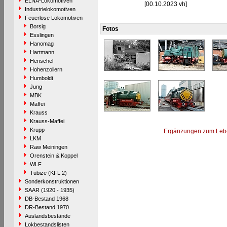
ELNA-Lokomotiven
[00.10.2023 vh]
Industrielokomotiven
Feuerlose Lokomotiven
Borsig
Fotos
Esslingen
Hanomag
Hartmann
Henschel
Hohenzollern
Humboldt
Jung
MBK
Maffei
Krauss
Krauss-Maffei
Krupp
Ergänzungen zum Leb
LKM
Raw Meiningen
Orenstein & Koppel
WLF
Tubize (KFL 2)
Sonderkonstruktionen
SAAR (1920 - 1935)
DB-Bestand 1968
DR-Bestand 1970
Auslandsbestände
Lokbestandslisten