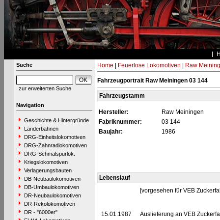
Suche
Home
|
Feuerlose Lokomotiven
|
Raw Meinin
Fahrzeugportrait Raw Meiningen 03 144
zur erweiterten Suche
Fahrzeugstamm
Navigation
Hersteller:
Raw Meiningen
Geschichte & Hintergründe
Fabriknummer:
03 144
Länderbahnen
Baujahr:
1986
DRG-Einheitslokomotiven
DRG-Zahnradlokomotiven
DRG-Schmalspurlok.
Kriegslokomotiven
Verlagerungsbauten
Lebenslauf
DB-Neubaulokomotiven
DB-Umbaulokomotiven
[vorgesehen für VEB Zuckerfabr
DR-Neubaulokomotiven
DR-Rekolokomotiven
DR - "6000er"
15.01.1987
Auslieferung an VEB Zuckerfab