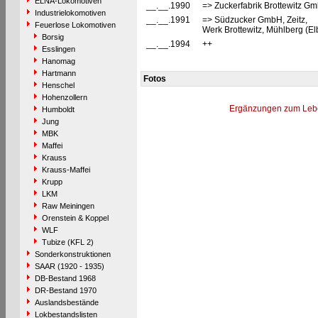
ELNA-Lokomotiven
__.__.1990
=> Zuckerfabrik Brottewitz Gm
Industrielokomotiven
__.__.1991
=> Südzucker GmbH, Zeitz,
Feuerlose Lokomotiven
Werk Brottewitz, Mühlberg (Elb
Borsig
__.__.1994
++
Esslingen
Hanomag
Hartmann
Fotos
Henschel
Hohenzollern
Ergänzungen zum Leb
Humboldt
Jung
MBK
Maffei
Krauss
Krauss-Maffei
Krupp
LKM
Raw Meiningen
Orenstein & Koppel
WLF
Tubize (KFL 2)
Sonderkonstruktionen
SAAR (1920 - 1935)
DB-Bestand 1968
DR-Bestand 1970
Auslandsbestände
Lokbestandslisten