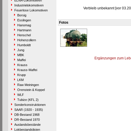
ELNA-Lokomotiven
Industrielokomotiven
Verbleib unbekannt [vor 03.20
Feuerlose Lokomotiven
Borsig
Esslingen
Fotos
Hanomag
Hartmann
Henschel
Hohenzollern
Humboldt
Jung
MBK
Ergänzungen zum Leb
Maffei
Krauss
Krauss-Maffei
Krupp
LKM
Raw Meiningen
Orenstein & Koppel
WLF
Tubize (KFL 2)
Sonderkonstruktionen
SAAR (1920 - 1935)
DB-Bestand 1968
DR-Bestand 1970
Auslandsbestände
Lokbestandslisten