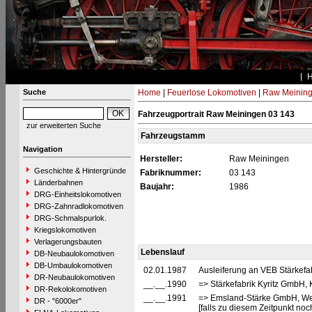
Suche
Home
|
Feuerlose Lokomotiven
|
Raw Meinin
Fahrzeugportrait Raw Meiningen 03 143
zur erweiterten Suche
Fahrzeugstamm
Navigation
Hersteller:
Raw Meiningen
Geschichte & Hintergründe
Fabriknummer:
03 143
Länderbahnen
Baujahr:
1986
DRG-Einheitslokomotiven
DRG-Zahnradlokomotiven
DRG-Schmalspurlok.
Kriegslokomotiven
Verlagerungsbauten
Lebenslauf
DB-Neubaulokomotiven
DB-Umbaulokomotiven
02.01.1987
Ausleiferung an VEB Stärkefabr
DR-Neubaulokomotiven
__.__.1990
=> Stärkefabrik Kyritz GmbH, 
DR-Rekolokomotiven
__.__.1991
=> Emsland-Stärke GmbH, Werk
DR - "6000er"
[falls zu diesem Zeitpunkt noc