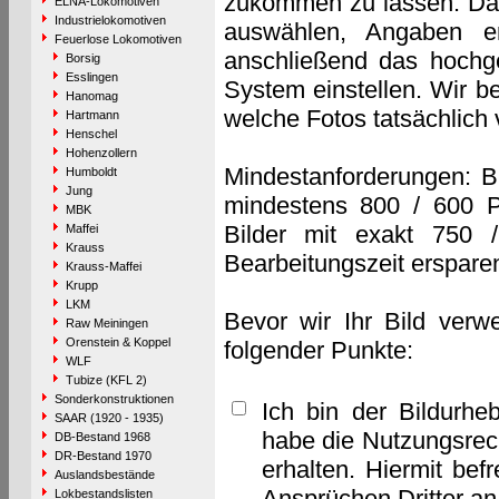
zukommen zu lassen. Das 
ELNA-Lokomotiven
Industrielokomotiven
auswählen, Angaben e
Feuerlose Lokomotiven
anschließend das hochge
Borsig
Esslingen
System einstellen. Wir b
Hanomag
welche Fotos tatsächlich
Hartmann
Henschel
Hohenzollern
Mindestanforderungen: B
Humboldt
Jung
mindestens 800 / 600 P
MBK
Bilder mit exakt 750 
Maffei
Krauss
Bearbeitungszeit erspare
Krauss-Maffei
Krupp
LKM
Bevor wir Ihr Bild verw
Raw Meiningen
Orenstein & Koppel
folgender Punkte:
WLF
Tubize (KFL 2)
Sonderkonstruktionen
Ich bin der Bildurhe
SAAR (1920 - 1935)
habe die Nutzungsrec
DB-Bestand 1968
DR-Bestand 1970
erhalten. Hiermit bef
Auslandsbestände
Ansprüchen Dritter a
Lokbestandslisten