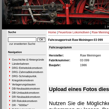
Suche
Home
|
Feuerlose Lokomotiven
|
Raw Meinin
Fahrzeugportrait Raw Meiningen 03 099
zur erweiterten Suche
Fahrzeugstamm
Navigation
Hersteller:
Raw Meiningen
Geschichte & Hintergründe
Fabriknummer:
03 099
Länderbahnen
Baujahr:
1986
DRG-Einheitslokomotiven
DRG-Zahnradlokomotiven
DRG-Schmalspurlok.
Kriegslokomotiven
Verlagerungsbauten
Upload eines Fotos die
DB-Neubaulokomotiven
DB-Umbaulokomotiven
DR-Neubaulokomotiven
DR-Rekolokomotiven
Nutzen Sie die Möglichke
DR - "6000er"