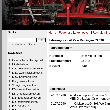
Suche
Home
|
Feuerlose Lokomotiven
|
Raw Meinin
Fahrzeugportrait Raw Meiningen 03 098
zur erweiterten Suche
Fahrzeugstamm
Navigation
Hersteller:
Raw Meiningen
Geschichte & Hintergründe
Fabriknummer:
03 098
Länderbahnen
Baujahr:
1986
DRG-Einheitslokomotiven
DRG-Zahnradlokomotiven
DRG-Schmalspurlok.
Kriegslokomotiven
Verlagerungsbauten
Lebenslauf
DB-Neubaulokomotiven
DB-Umbaulokomotiven
20.02.1986
Auslieferung an Kombinat V
DR-Neubaulokomotiven
VEB Orbitaplast Osternienbur
DR-Rekolokomotiven
01.07.1990
=> Orbitaplast GmbH, Weißan
DR - "6000er"
Werk Osternienburg