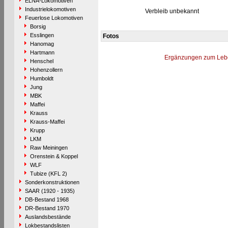
ELNA-Lokomotiven
Industrielokomotiven
Verbleib unbekannt
Feuerlose Lokomotiven
Borsig
Esslingen
Fotos
Hanomag
Hartmann
Ergänzungen zum Leb
Henschel
Hohenzollern
Humboldt
Jung
MBK
Maffei
Krauss
Krauss-Maffei
Krupp
LKM
Raw Meiningen
Orenstein & Koppel
WLF
Tubize (KFL 2)
Sonderkonstruktionen
SAAR (1920 - 1935)
DB-Bestand 1968
DR-Bestand 1970
Auslandsbestände
Lokbestandslisten