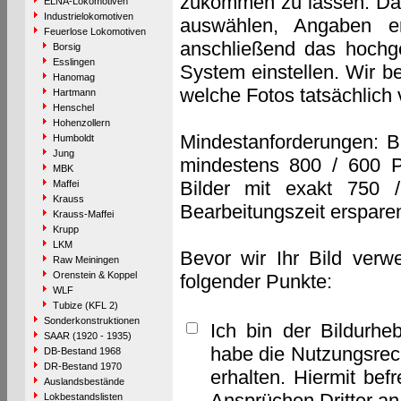
zukommen zu lassen. Das 
ELNA-Lokomotiven
Industrielokomotiven
auswählen, Angaben e
Feuerlose Lokomotiven
anschließend das hochge
Borsig
Esslingen
System einstellen. Wir b
Hanomag
welche Fotos tatsächlich
Hartmann
Henschel
Hohenzollern
Mindestanforderungen: B
Humboldt
Jung
mindestens 800 / 600 P
MBK
Bilder mit exakt 750 
Maffei
Krauss
Bearbeitungszeit erspare
Krauss-Maffei
Krupp
LKM
Bevor wir Ihr Bild verw
Raw Meiningen
Orenstein & Koppel
folgender Punkte:
WLF
Tubize (KFL 2)
Sonderkonstruktionen
Ich bin der Bildurhe
SAAR (1920 - 1935)
habe die Nutzungsrec
DB-Bestand 1968
DR-Bestand 1970
erhalten. Hiermit bef
Auslandsbestände
Ansprüchen Dritter a
Lokbestandslisten