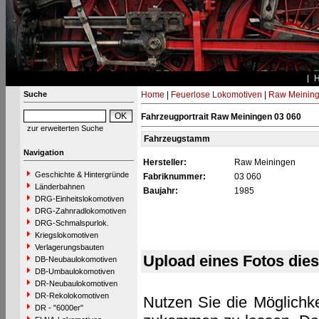
Suche
Home
|
Feuerlose Lokomotiven
|
Raw Meinin
Fahrzeugportrait Raw Meiningen 03 060
zur erweiterten Suche
Fahrzeugstamm
Navigation
Hersteller:
Raw Meiningen
Geschichte & Hintergründe
Fabriknummer:
03 060
Länderbahnen
Baujahr:
1985
DRG-Einheitslokomotiven
DRG-Zahnradlokomotiven
DRG-Schmalspurlok.
Kriegslokomotiven
Verlagerungsbauten
Upload eines Fotos die
DB-Neubaulokomotiven
DB-Umbaulokomotiven
DR-Neubaulokomotiven
DR-Rekolokomotiven
Nutzen Sie die Möglichke
DR - "6000er"