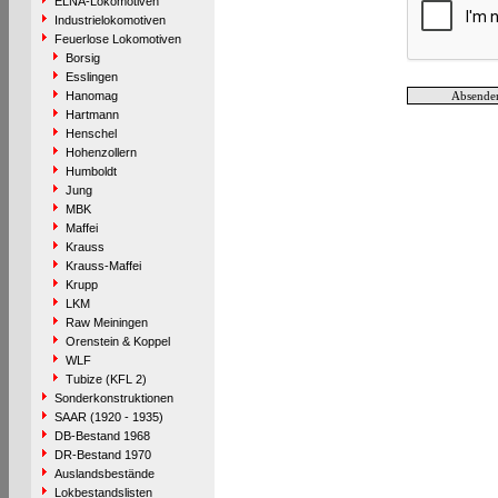
ELNA-Lokomotiven
Industrielokomotiven
Feuerlose Lokomotiven
Borsig
Esslingen
Hanomag
Hartmann
Henschel
Hohenzollern
Humboldt
Jung
MBK
Maffei
Krauss
Krauss-Maffei
Krupp
LKM
Raw Meiningen
Orenstein & Koppel
WLF
Tubize (KFL 2)
Sonderkonstruktionen
SAAR (1920 - 1935)
DB-Bestand 1968
DR-Bestand 1970
Auslandsbestände
Lokbestandslisten