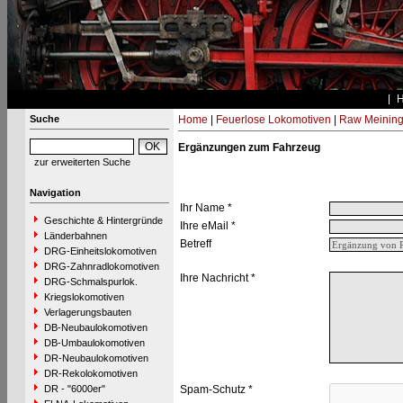
Suche
Home
|
Feuerlose Lokomotiven
|
Raw Meinin
Ergänzungen zum Fahrzeug
zur erweiterten Suche
Navigation
Ihr Name *
Geschichte & Hintergründe
Ihre eMail *
Länderbahnen
Betreff
DRG-Einheitslokomotiven
DRG-Zahnradlokomotiven
Ihre Nachricht *
DRG-Schmalspurlok.
Kriegslokomotiven
Verlagerungsbauten
DB-Neubaulokomotiven
DB-Umbaulokomotiven
DR-Neubaulokomotiven
DR-Rekolokomotiven
DR - "6000er"
Spam-Schutz *