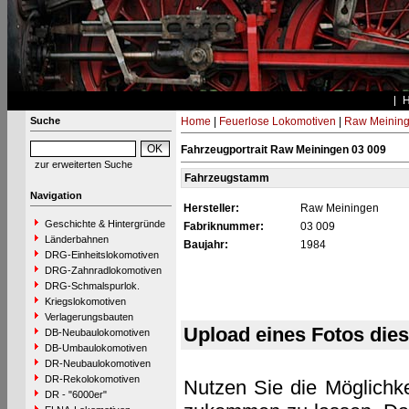
Suche
Home
|
Feuerlose Lokomotiven
|
Raw Meinin
Fahrzeugportrait Raw Meiningen 03 009
zur erweiterten Suche
Fahrzeugstamm
Navigation
Hersteller:
Raw Meiningen
Geschichte & Hintergründe
Fabriknummer:
03 009
Länderbahnen
Baujahr:
1984
DRG-Einheitslokomotiven
DRG-Zahnradlokomotiven
DRG-Schmalspurlok.
Kriegslokomotiven
Verlagerungsbauten
Upload eines Fotos die
DB-Neubaulokomotiven
DB-Umbaulokomotiven
DR-Neubaulokomotiven
DR-Rekolokomotiven
Nutzen Sie die Möglichke
DR - "6000er"