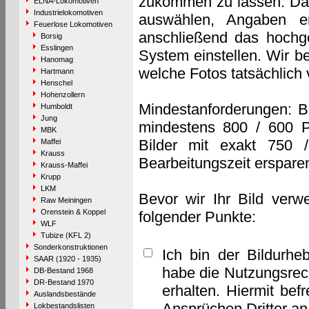
zukommen zu lassen. Das 
ELNA-Lokomotiven
Industrielokomotiven
auswählen, Angaben e
Feuerlose Lokomotiven
anschließend das hochge
Borsig
Esslingen
System einstellen. Wir b
Hanomag
welche Fotos tatsächlich
Hartmann
Henschel
Hohenzollern
Mindestanforderungen: B
Humboldt
Jung
mindestens 800 / 600 P
MBK
Bilder mit exakt 750 
Maffei
Krauss
Bearbeitungszeit erspare
Krauss-Maffei
Krupp
LKM
Bevor wir Ihr Bild verw
Raw Meiningen
Orenstein & Koppel
folgender Punkte:
WLF
Tubize (KFL 2)
Sonderkonstruktionen
Ich bin der Bildurhe
SAAR (1920 - 1935)
habe die Nutzungsrec
DB-Bestand 1968
DR-Bestand 1970
erhalten. Hiermit bef
Auslandsbestände
Ansprüchen Dritter a
Lokbestandslisten