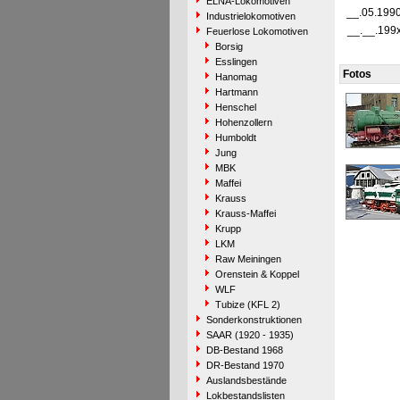
ELNA-Lokomotiven
__.05.199
Industrielokomotiven
__.__.199
Feuerlose Lokomotiven
Borsig
Esslingen
Fotos
Hanomag
Hartmann
Henschel
Hohenzollern
Humboldt
Jung
MBK
Maffei
Krauss
Krauss-Maffei
Krupp
LKM
Raw Meiningen
Orenstein & Koppel
WLF
Tubize (KFL 2)
Sonderkonstruktionen
SAAR (1920 - 1935)
DB-Bestand 1968
DR-Bestand 1970
Auslandsbestände
Lokbestandslisten