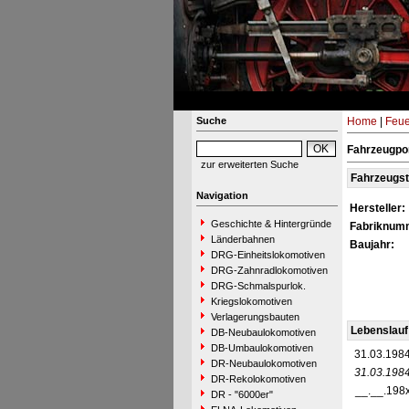
Suche
Home
|
Feue
Fahrzeugpor
zur erweiterten Suche
Fahrzeugs
Navigation
Hersteller:
Geschichte & Hintergründe
Fabriknum
Länderbahnen
Baujahr:
DRG-Einheitslokomotiven
DRG-Zahnradlokomotiven
DRG-Schmalspurlok.
Kriegslokomotiven
Verlagerungsbauten
Lebenslauf
DB-Neubaulokomotiven
DB-Umbaulokomotiven
31.03.198
DR-Neubaulokomotiven
31.03.198
DR-Rekolokomotiven
__.__.198
DR - "6000er"