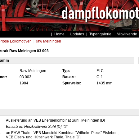
Home
Updates
Typengalerie
Mitwirkende
rlose Lokomotiven
|
Raw Meiningen
trait Raw Meiningen 03 003
tamm
Raw Meiningen
Typ:
FLC
mer:
03 003
Bauart:
C-fl
1984
Spurweite:
1435 mm
4
Auslieferung an VEB Energiekombinat Suhl, Meiningen [D]
4
Einsatz im Heizkraftwerk Suhl
[D]
"2"
x
an EHW Thale - VEB Mansfeld Kombinat "Wilhelm Pieck" Eisleben,
VEB Eisen- und Hüttenwerk Thale, Thale [D]