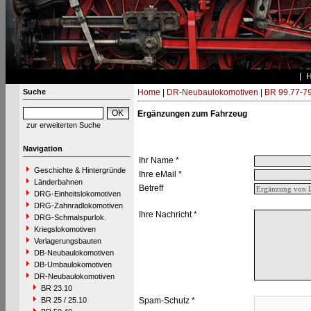
Suche
Home
|
DR-Neubaulokomotiven
|
BR 99.77-7
Ergänzungen zum Fahrzeug
zur erweiterten Suche
Navigation
Ihr Name *
Geschichte & Hintergründe
Ihre eMail *
Länderbahnen
Betreff
DRG-Einheitslokomotiven
DRG-Zahnradlokomotiven
Ihre Nachricht *
DRG-Schmalspurlok.
Kriegslokomotiven
Verlagerungsbauten
DB-Neubaulokomotiven
DB-Umbaulokomotiven
DR-Neubaulokomotiven
BR 23.10
BR 25 / 25.10
Spam-Schutz *