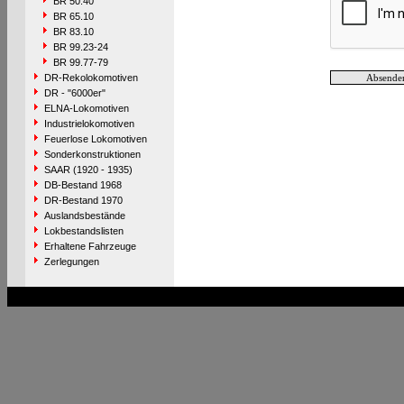
BR 50.40
BR 65.10
BR 83.10
BR 99.23-24
BR 99.77-79
DR-Rekolokomotiven
DR - "6000er"
ELNA-Lokomotiven
Industrielokomotiven
Feuerlose Lokomotiven
Sonderkonstruktionen
SAAR (1920 - 1935)
DB-Bestand 1968
DR-Bestand 1970
Auslandsbestände
Lokbestandslisten
Erhaltene Fahrzeuge
Zerlegungen