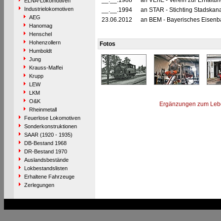
__.__.1988
an VEhE - Verein zur Erhaltun
ELNA-Lokomotiven
Industrielokomotiven
__.__.1994
an STAR - Stichting Stadskan
AEG
23.06.2012
an BEM - Bayerisches Eisenb
Hanomag
Henschel
Hohenzollern
Fotos
Humboldt
Jung
Krauss-Maffei
Krupp
LEW
LKM
O&K
Ergänzungen zum Leb
Rheinmetall
Feuerlose Lokomotiven
Sonderkonstruktionen
SAAR (1920 - 1935)
DB-Bestand 1968
DR-Bestand 1970
Auslandsbestände
Lokbestandslisten
Erhaltene Fahrzeuge
Zerlegungen