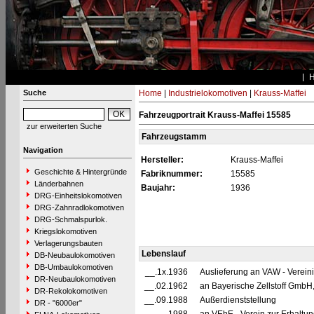
Suche
Home
|
Industrielokomotiven
|
Krauss-Maffei
Fahrzeugportrait Krauss-Maffei 15585
zur erweiterten Suche
Fahrzeugstamm
Navigation
Hersteller:
Krauss-Maffei
Geschichte & Hintergründe
Fabriknummer:
15585
Länderbahnen
Baujahr:
1936
DRG-Einheitslokomotiven
DRG-Zahnradlokomotiven
DRG-Schmalspurlok.
Kriegslokomotiven
Verlagerungsbauten
Lebenslauf
DB-Neubaulokomotiven
DB-Umbaulokomotiven
__.1x.1936
Auslieferung an VAW - Verei
DR-Neubaulokomotiven
__.02.1962
an Bayerische Zellstoff GmbH
DR-Rekolokomotiven
__.09.1988
Außerdienststellung
DR - "6000er"