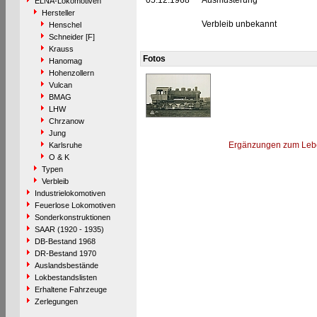
05.12.1968
Ausmusterung
ELNA-Lokomotiven
Hersteller
Verbleib unbekannt
Henschel
Schneider [F]
Krauss
Fotos
Hanomag
Hohenzollern
Vulcan
BMAG
LHW
Chrzanow
Jung
Ergänzungen zum Leb
Karlsruhe
O & K
Typen
Verbleib
Industrielokomotiven
Feuerlose Lokomotiven
Sonderkonstruktionen
SAAR (1920 - 1935)
DB-Bestand 1968
DR-Bestand 1970
Auslandsbestände
Lokbestandslisten
Erhaltene Fahrzeuge
Zerlegungen