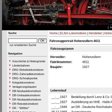
Suche
Home
|
ELNA-Lokomotiven
|
Hersteller
|
Hohen
Fahrzeugportrait Hohenzollern 4611
zur erweiterten Suche
Fahrzeugstamm
Navigation
Hersteller:
Hohenzollern
Geschichte & Hintergründe
Fabriknummer:
4611
Länderbahnen
Baujahr:
1927
DRG-Einheitslokomotiven
DRG-Zahnradlokomotiven
DRG-Schmalspurlok.
Kriegslokomotiven
Verlagerungsbauten
Lebenslauf
DB-Neubaulokomotiven
DB-Umbaulokomotiven
__.__.1927
Bestellung durch Lenz & Co. 
DR-Neubaulokomotiven
__.__.1927
Auslieferung an HHE - Halle-H
DR-Rekolokomotiven
__.__.1949
an DR - Deutsche Reichsbahn
DR - "6000er"