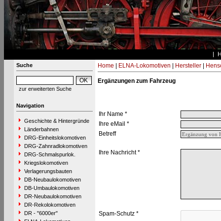
Suche
Home
|
ELNA-Lokomotiven
|
Hersteller
|
Hens
Ergänzungen zum Fahrzeug
zur erweiterten Suche
Navigation
Ihr Name *
Geschichte & Hintergründe
Ihre eMail *
Länderbahnen
Betreff
DRG-Einheitslokomotiven
DRG-Zahnradlokomotiven
Ihre Nachricht *
DRG-Schmalspurlok.
Kriegslokomotiven
Verlagerungsbauten
DB-Neubaulokomotiven
DB-Umbaulokomotiven
DR-Neubaulokomotiven
DR-Rekolokomotiven
DR - "6000er"
Spam-Schutz *