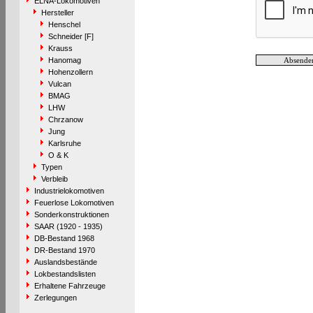
ELNA-Lokomotiven
Hersteller
Henschel
Schneider [F]
Krauss
Hanomag
Hohenzollern
Vulcan
BMAG
LHW
Chrzanow
Jung
Karlsruhe
O & K
Typen
Verbleib
Industrielokomotiven
Feuerlose Lokomotiven
Sonderkonstruktionen
SAAR (1920 - 1935)
DB-Bestand 1968
DR-Bestand 1970
Auslandsbestände
Lokbestandslisten
Erhaltene Fahrzeuge
Zerlegungen