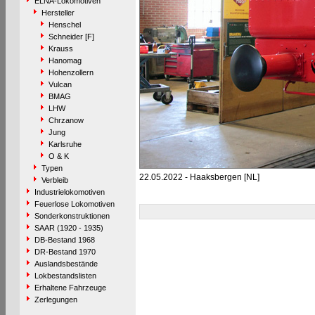
ELNA-Lokomotiven
Hersteller
Henschel
Schneider [F]
Krauss
Hanomag
Hohenzollern
Vulcan
BMAG
LHW
Chrzanow
Jung
Karlsruhe
O & K
Typen
22.05.2022 - Haaksbergen [NL]
Verbleib
Industrielokomotiven
Feuerlose Lokomotiven
Sonderkonstruktionen
SAAR (1920 - 1935)
DB-Bestand 1968
DR-Bestand 1970
Auslandsbestände
Lokbestandslisten
Erhaltene Fahrzeuge
Zerlegungen