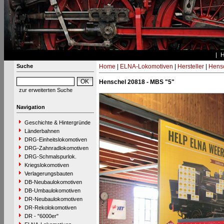
Suche
Home
|
ELNA-Lokomotiven
|
Hersteller
|
Hens
Henschel 20818 - MBS "5"
zur erweiterten Suche
Navigation
Geschichte & Hintergründe
Länderbahnen
DRG-Einheitslokomotiven
DRG-Zahnradlokomotiven
DRG-Schmalspurlok.
Kriegslokomotiven
Verlagerungsbauten
DB-Neubaulokomotiven
DB-Umbaulokomotiven
DR-Neubaulokomotiven
DR-Rekolokomotiven
DR - "6000er"