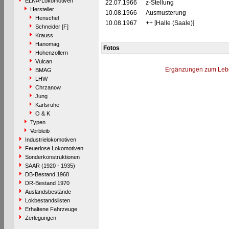
ELNA-Lokomotiven
22.07.1966
z-Stellung
Hersteller
10.08.1966
Ausmusterung
Henschel
10.08.1967
++ [Halle (Saale)]
Schneider [F]
Krauss
Hanomag
Fotos
Hohenzollern
Vulcan
Ergänzungen zum Leb
BMAG
LHW
Chrzanow
Jung
Karlsruhe
O & K
Typen
Verbleib
Industrielokomotiven
Feuerlose Lokomotiven
Sonderkonstruktionen
SAAR (1920 - 1935)
DB-Bestand 1968
DR-Bestand 1970
Auslandsbestände
Lokbestandslisten
Erhaltene Fahrzeuge
Zerlegungen