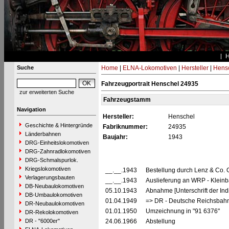
Suche
Home
|
ELNA-Lokomotiven
|
Hersteller
|
Hens
Fahrzeugportrait Henschel 24935
zur erweiterten Suche
Fahrzeugstamm
Navigation
Hersteller:
Henschel
Geschichte & Hintergründe
Fabriknummer:
24935
Länderbahnen
Baujahr:
1943
DRG-Einheitslokomotiven
DRG-Zahnradlokomotiven
DRG-Schmalspurlok.
Kriegslokomotiven
__.__.1943
Bestellung durch Lenz & Co. 
Verlagerungsbauten
__.__.1943
Auslieferung an WRP - Kleinb
DB-Neubaulokomotiven
05.10.1943
Abnahme [Unterschrift der Ind
DB-Umbaulokomotiven
01.04.1949
=> DR - Deutsche Reichsbahn 
DR-Neubaulokomotiven
01.01.1950
Umzeichnung in "91 6376"
DR-Rekolokomotiven
DR - "6000er"
24.06.1966
Abstellung