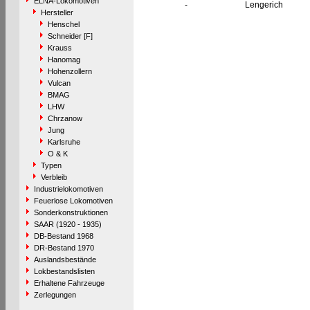
ELNA-Lokomotiven
-
Lengerich
Hersteller
Henschel
Schneider [F]
Krauss
Hanomag
Hohenzollern
Vulcan
BMAG
LHW
Chrzanow
Jung
Karlsruhe
O & K
Typen
Verbleib
Industrielokomotiven
Feuerlose Lokomotiven
Sonderkonstruktionen
SAAR (1920 - 1935)
DB-Bestand 1968
DR-Bestand 1970
Auslandsbestände
Lokbestandslisten
Erhaltene Fahrzeuge
Zerlegungen