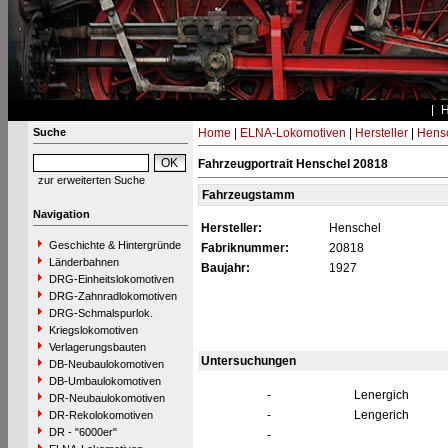
Suche
Home
|
ELNA-Lokomotiven
|
Hersteller
|
Hens
Fahrzeugportrait Henschel 20818
zur erweiterten Suche
Fahrzeugstamm
Navigation
Hersteller:
Henschel
Geschichte & Hintergründe
Fabriknummer:
20818
Länderbahnen
Baujahr:
1927
DRG-Einheitslokomotiven
DRG-Zahnradlokomotiven
DRG-Schmalspurlok.
Kriegslokomotiven
Verlagerungsbauten
Untersuchungen
DB-Neubaulokomotiven
DB-Umbaulokomotiven
-
Lenergich
DR-Neubaulokomotiven
-
Lengerich
DR-Rekolokomotiven
DR - "6000er"
-